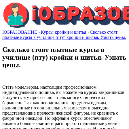
IОБРАЗОВАНИЕ
›
Курсы кройки и шитья
›
Сколько стоят
платные курсы в училище (пту) кройки и шитья. Узнать цены.
Сколько стоят платные курсы в
училище (пту) кройки и шитья. Узнать
цены.
Стать модельером, настоящим профессионалом
индивидуального пошива, вы можете на курсах закройщиков.
Получить эту профессию – цель многих творческих
барышень. Так как неординарные предметы одежды,
выполненные по оригинальным замыслам и выгодно
представляющие прелести женской фигуры, не сравнить с
фабричной одеждой. Но оффлайн-курсы обеспечивают
намного больше знаний и расширяют специальные умения
портнихи до степени дизайнера и модельера. На данный