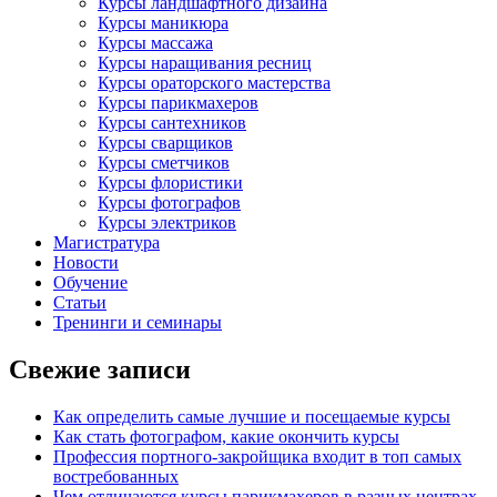
Курсы ландшафтного дизайна
Курсы маникюра
Курсы массажа
Курсы наращивания ресниц
Курсы ораторского мастерства
Курсы парикмахеров
Курсы сантехников
Курсы сварщиков
Курсы сметчиков
Курсы флористики
Курсы фотографов
Курсы электриков
Магистратура
Новости
Обучение
Статьи
Тренинги и семинары
Свежие записи
Как определить самые лучшие и посещаемые курсы
Как стать фотографом, какие окончить курсы
Профессия портного-закройщика входит в топ самых
востребованных
Чем отличаются курсы парикмахеров в разных центрах