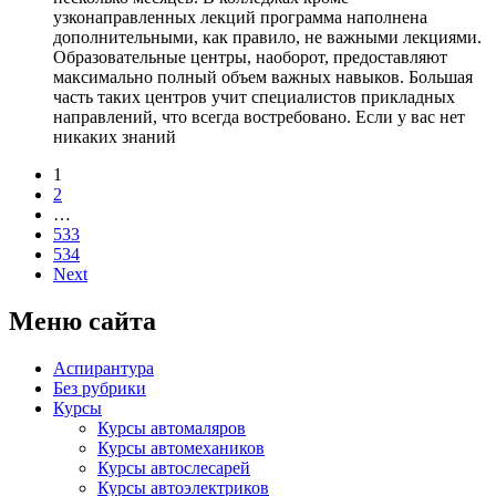
узконаправленных лекций программа наполнена
дополнительными, как правило, не важными лекциями.
Образовательные центры, наоборот, предоставляют
максимально полный объем важных навыков. Большая
часть таких центров учит специалистов прикладных
направлений, что всегда востребовано. Если у вас нет
никаких знаний
1
2
…
533
534
Next
Меню сайта
Аспирантура
Без рубрики
Курсы
Курсы автомаляров
Курсы автомехаников
Курсы автослесарей
Курсы автоэлектриков