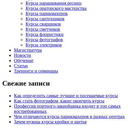
Курсы наращивания ресниц
Курсы ораторского мастерства
Курсы парикмахеров
Курсы сантехников
Курсы сварщиков
Курсы сметчиков
Курсы флористики
Курсы фотографов
Курсы электриков
Магистратура
Новости
Обучение
Статьи
Тренинги и семинары
Свежие записи
Как определить самые лучшие и посещаемые курсы
Как стать фотографом, какие окончить курсы
Профессия портного-закройщика входит в топ самых
востребованных
Чем отличаются курсы парикмахеров в разных центрах
Зачем нужны курсы кройки и шитья