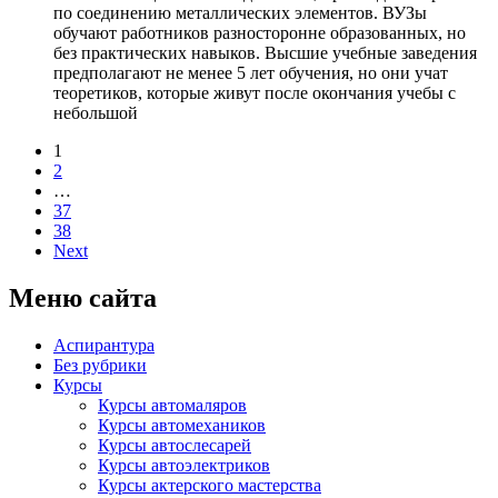
по соединению металлических элементов. ВУЗы
обучают работников разносторонне образованных, но
без практических навыков. Высшие учебные заведения
предполагают не менее 5 лет обучения, но они учат
теоретиков, которые живут после окончания учебы с
небольшой
1
2
…
37
38
Next
Меню сайта
Аспирантура
Без рубрики
Курсы
Курсы автомаляров
Курсы автомехаников
Курсы автослесарей
Курсы автоэлектриков
Курсы актерского мастерства