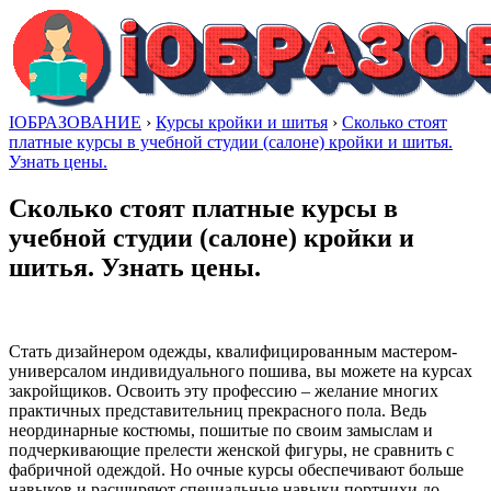
IОБРАЗОВАНИЕ
›
Курсы кройки и шитья
›
Сколько стоят
платные курсы в учебной студии (салоне) кройки и шитья.
Узнать цены.
Сколько стоят платные курсы в
учебной студии (салоне) кройки и
шитья. Узнать цены.
Стать дизайнером одежды, квалифицированным мастером-
универсалом индивидуального пошива, вы можете на курсах
закройщиков. Освоить эту профессию – желание многих
практичных представительниц прекрасного пола. Ведь
неординарные костюмы, пошитые по своим замыслам и
подчеркивающие прелести женской фигуры, не сравнить с
фабричной одеждой. Но очные курсы обеспечивают больше
навыков и расширяют специальные навыки портнихи до