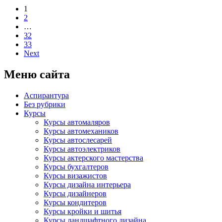
1
2
…
32
33
Next
Меню сайта
Аспирантура
Без рубрики
Курсы
Курсы автомаляров
Курсы автомехаников
Курсы автослесарей
Курсы автоэлектриков
Курсы актерского мастерства
Курсы бухгалтеров
Курсы визажистов
Курсы дизайна интерьера
Курсы дизайнеров
Курсы кондитеров
Курсы кройки и шитья
Курсы ландшафтного дизайна