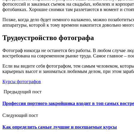
фотосессий и заказных съемок на свадьбах, юбилеях и корпор
фотобанках. Хорошие снимки там разлетаются в момент и стоят
Позже, когда дело будет немного налажено, можно позаботитьс
аппаратуры, которой к тому времени накопится довольно много
Трудоустройство фотографа
Фотограф никогда не останется без работы. В любом случае лю
востребована на современном рынке труда. Самое главное – пос
Если вы видите себя фотографом, тем самым человеком, котор
карьерных высот и заниматься любимым делом, при этом зара
Курсы фотографов
Предыдущий пост
Профессия портного-закройщика входит в топ самых востр
Следующий пост
Как определить самые лучшие и посещаемые курсы