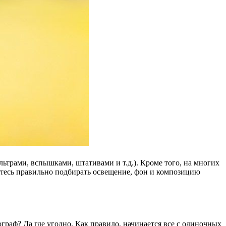
ьтрами, вспышками, штативами и т.д.). Кроме того, на многих
итесь правильно подбирать освещение, фон и композицию
граф? Да где угодно. Как правило, начинается все с одиночных