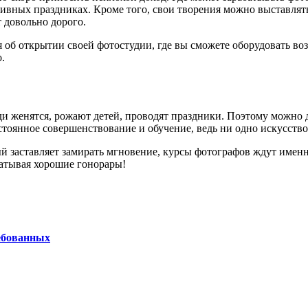
ативных праздниках. Кроме того, свои творения можно выставля
 довольно дорого.
я об открытии своей фотостудии, где вы сможете оборудовать во
.
ди женятся, рожают детей, проводят праздники. Поэтому можно д
тоянное совершенствование и обучение, ведь ни одно искусство 
ый заставляет замирать мгновение, курсы фотографов ждут имен
батывая хорошие гонорары!
ебованных