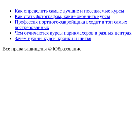
Как определить самые лучшие и посещаемые курсы
Как стать фотографом, какие окончить курсы
Профессия портного-закройщика входит в топ самых
востребованных
Чем отличаются курсы парикмахеров в разных центрах
Зачем нужны курсы кройки и шитья
Все права защищены © iОбразование