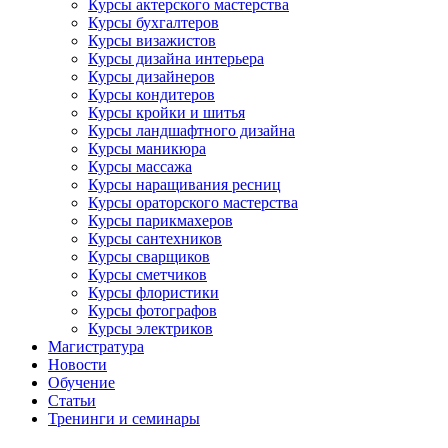
Курсы актерского мастерства
Курсы бухгалтеров
Курсы визажистов
Курсы дизайна интерьера
Курсы дизайнеров
Курсы кондитеров
Курсы кройки и шитья
Курсы ландшафтного дизайна
Курсы маникюра
Курсы массажа
Курсы наращивания ресниц
Курсы ораторского мастерства
Курсы парикмахеров
Курсы сантехников
Курсы сварщиков
Курсы сметчиков
Курсы флористики
Курсы фотографов
Курсы электриков
Магистратура
Новости
Обучение
Статьи
Тренинги и семинары