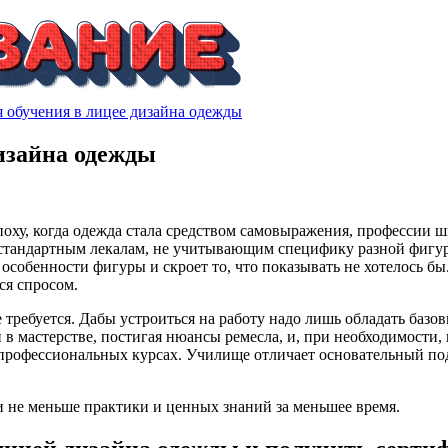
я обучения в лицее дизайна одежды
дизайна одежды
оху, когда одежда стала средством самовыражения, профессии ш
 стандартным лекалам, не учитывающим специфику разной фигу
особенности фигуры и скроет то, что показывать не хотелось бы
ся спросом.
е требуется. Дабы устроиться на работу надо лишь обладать ба
и в мастерстве, постигая нюансы ремесла, и, при необходимости
профессиональных курсах. Училище отличает основательный подх
 не меньше практики и ценных знаний за меньшее время.