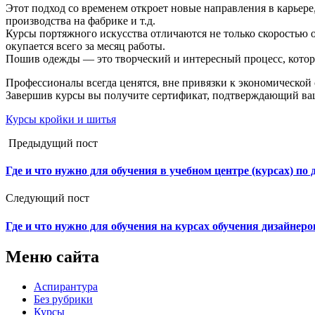
Этот подход со временем откроет новые направления в карьере
производства на фабрике и т.д.
Курсы портяжного искусства отличаются не только скоростью о
окупается всего за месяц работы.
Пошив одежды — это творческий и интересный процесс, которы
Профессионалы всегда ценятся, вне привязки к экономической 
Завершив курсы вы получите сертификат, подтверждающий ваш
Курсы кройки и шитья
Предыдущий пост
Где и что нужно для обучения в учебном центре (курсах) по
Следующий пост
Где и что нужно для обучения на курсах обучения дизайнеро
Меню сайта
Аспирантура
Без рубрики
Курсы