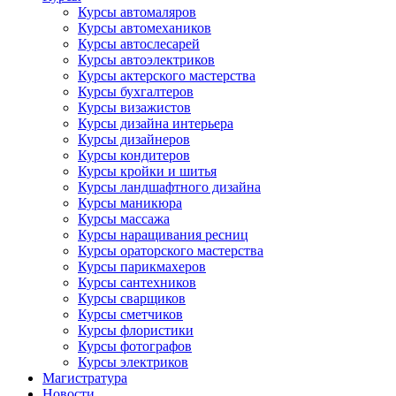
Курсы автомаляров
Курсы автомехаников
Курсы автослесарей
Курсы автоэлектриков
Курсы актерского мастерства
Курсы бухгалтеров
Курсы визажистов
Курсы дизайна интерьера
Курсы дизайнеров
Курсы кондитеров
Курсы кройки и шитья
Курсы ландшафтного дизайна
Курсы маникюра
Курсы массажа
Курсы наращивания ресниц
Курсы ораторского мастерства
Курсы парикмахеров
Курсы сантехников
Курсы сварщиков
Курсы сметчиков
Курсы флористики
Курсы фотографов
Курсы электриков
Магистратура
Новости