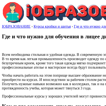
IОБРАЗОВАНИЕ
›
Курсы кройки и шитья
›
Где и что нужно дл
Где и что нужно для обучения в лицее 
Всем необходима стильная и удобная одежда. В современную эп
В то время как легкая промышленность производит одежду по
безупречным кроем, кроме того такая одежда мягко подчеркнет 
профессиональные ателье и мастерские всегда будут пользовать
Чтобы начать работать на этом поприще высшее образование н
приобрести на курсах. И впоследствии за рабочим столом раст
Получить нужные навыки возможно как в колледжах, так и на 
протяжденность учебы, которая может тянуться 3 года.
Профессиональные курсы у хороших учителей могут привнести