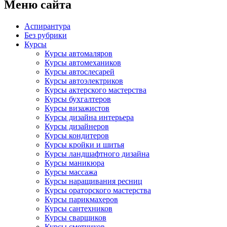
Меню сайта
Аспирантура
Без рубрики
Курсы
Курсы автомаляров
Курсы автомехаников
Курсы автослесарей
Курсы автоэлектриков
Курсы актерского мастерства
Курсы бухгалтеров
Курсы визажистов
Курсы дизайна интерьера
Курсы дизайнеров
Курсы кондитеров
Курсы кройки и шитья
Курсы ландшафтного дизайна
Курсы маникюра
Курсы массажа
Курсы наращивания ресниц
Курсы ораторского мастерства
Курсы парикмахеров
Курсы сантехников
Курсы сварщиков
Курсы сметчиков