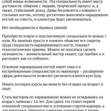
собой новые возможности. Эта специальность имеет массу
достоинств: общение с людьми, творческий процесс и, а
также, стабильный доход. Дамы беспокоятся о изящных и
стильных ногтях, потому достаточно выполнять наращивание
ногтей на совесть, и клиентура будет увеличиваться.
Нет необходимости в базовых умений
Приобрести новую и перспективную специальность можно с
нуля. На занятиях просто и понятно объяснят все секреты
труда специалиста наращивающего ногти, покажут
технологические приемы. Можно не опасаться сделать
оплошность – внимательный мастер скажет, где ошибки и и
расскажет, как их избежать.
Освоение наращивания ногтей имеет смысл и
востребованным специалистам по маникюру – расширение
сферы деятельности позволит увеличить клиентскую базу.
Начать посещать курсы вы можете без оглядки на возраст и
опыт
Стать мастером по наращиванию можно не оглядываясь на
возраст, начиная с 14 лет. Для одних это станет первой
освоенной специальностью и успешным стартом карьеры, а
для некоторых обернется удачными поворотами в жизни,