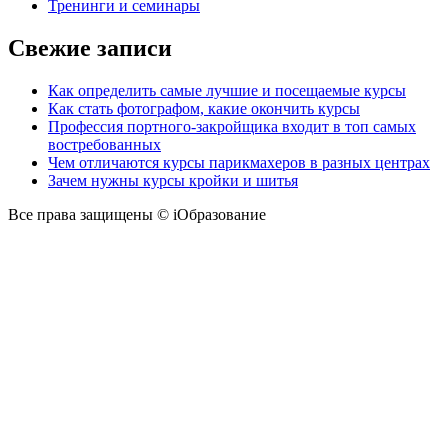
Тренинги и семинары
Свежие записи
Как определить самые лучшие и посещаемые курсы
Как стать фотографом, какие окончить курсы
Профессия портного-закройщика входит в топ самых
востребованных
Чем отличаются курсы парикмахеров в разных центрах
Зачем нужны курсы кройки и шитья
Все права защищены © iОбразование