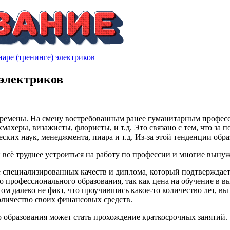
наре (тренинге) электриков
 электриков
ремены. На смену востребованным ранее гуманитарным профессия
ахеры, визажисты, флористы, и т.д. Это связано с тем, что за 
ских наук, менеджмента, пиара и т.д. Из-за этой тенденции обр
сё труднее устроиться на работу по профессии и многие вынуж
 специализированных качеств и диплома, который подтверждает
 профессионального образования, так как цена на обучение в вы
ом далеко не факт, что проучившись какое-то количество лет, вы
оличество своих финансовых средств.
 образования может стать прохождение краткосрочных занятий.