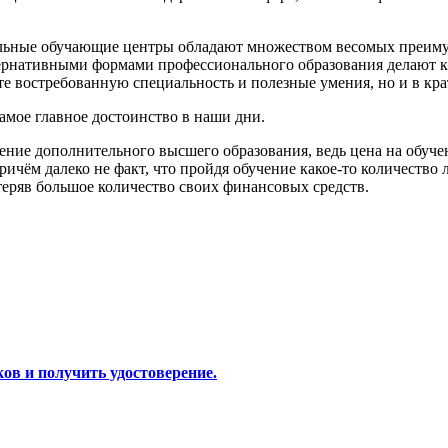
нальные обучающие центры обладают множеством весомых преим
ьтернативными формами профессионального образования делают
те востребованную специальность и полезные умения, но и в кр
амое главное достоинство в наши дни.
ние дополнительного высшего образования, ведь цена на обучени
чём далеко не факт, что пройдя обучение какое-то количество л
теряв большое количество своих финансовых средств.
ков и получить удостоверение.