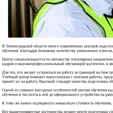
В Ленинградской области много современных центров подготов
обучения, благодаря большому количеству уникальных плюсов, 
Центр специализируется по множеству популярных направлени
кадров и высокопрофессиональный обучающий коллектив, и явл
Для тех, кто желает устроиться на работу за границей на баз
Учебный центр поможет выпускникам с поиском работы, предо
примет их на работу. Высокий стандарт качества подготовки о
Одной из главных выгодных особенностей центра обучения кадр
обучения и числится в ней до официального устройства на рабо
К тому же важно подчеркнуть невысокую стоимость обучения,
Все вышеупомянутые достоинства делают центр подготовки сп