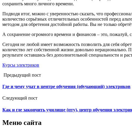
сохранить много личного времени.
Подводя итог, можно с уверенностью сказать, что профессио
количество серьёзных отличительных особенностей перед ал
методом для обретения достойной работы. Вы не только обретё
А сохранение огромного времени и финансов – это, пожалуй, с
Сегодня не любой имеет возможность позволить для себя обрете
количество лет собственной жизни довольно нерационально. При
результате оставшись без дополнительной специальности и рас
Курсы электриков
Предыдущий пост
Где и чему учат в центре обучения (обучающий) электриков
Следующий пост
Как и где закончить училище (пту), центр обучения электри
Меню сайта