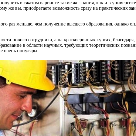
учить в сжатом варианте такие же знания, как и в университете
ому же вы, приобретаете возможность сразу на практических за
о раз меньше, чем получение высшего образования, однако опла
бности нового сотрудника, а на краткосрочных курсах, благодар
разование в области научных, требующих теоретических познан
не очень популяры.