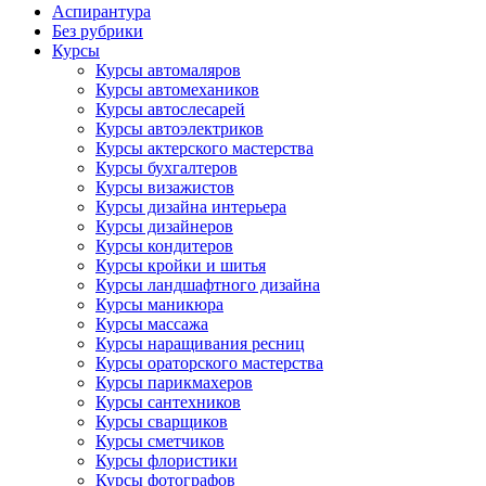
Аспирантура
Без рубрики
Курсы
Курсы автомаляров
Курсы автомехаников
Курсы автослесарей
Курсы автоэлектриков
Курсы актерского мастерства
Курсы бухгалтеров
Курсы визажистов
Курсы дизайна интерьера
Курсы дизайнеров
Курсы кондитеров
Курсы кройки и шитья
Курсы ландшафтного дизайна
Курсы маникюра
Курсы массажа
Курсы наращивания ресниц
Курсы ораторского мастерства
Курсы парикмахеров
Курсы сантехников
Курсы сварщиков
Курсы сметчиков
Курсы флористики
Курсы фотографов