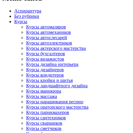
Аспирантура
Без рубрики
Курсы
Курсы автомаляров
Курсы автомехаников
Курсы автослесарей
Курсы автоэлектриков
Курсы актерского мастерства
Курсы бухгалтеров
Курсы визажистов
Курсы дизайна интерьера
Курсы дизайнеров
Курсы кондитеров
Курсы кройки и шитья
Курсы ландшафтного дизайна
Курсы маникюра
Курсы массажа
Курсы наращивания ресниц
Курсы ораторского мастерства
Курсы парикмахеров
Курсы сантехников
Курсы сварщиков
Курсы сметчиков