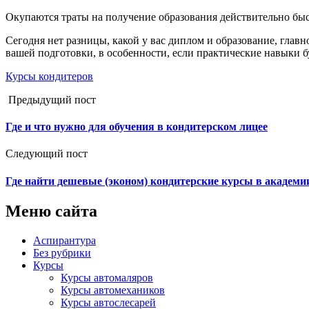
Окупаются траты на получение образования действительно быс
Сегодня нет разницы, какой у вас диплом и образование, гла
вашей подготовки, в особенности, если практические навыки бу
Курсы кондитеров
Предыдущий пост
Где и что нужно для обучения в кондитерском лицее
Следующий пост
Где найти дешевые (эконом) кондитерские курсы в академии
Меню сайта
Аспирантура
Без рубрики
Курсы
Курсы автомаляров
Курсы автомехаников
Курсы автослесарей