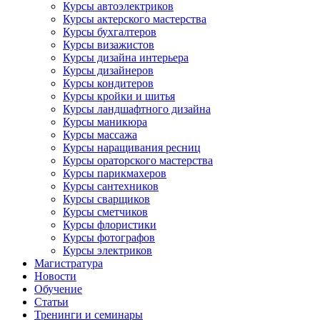
Курсы автоэлектриков
Курсы актерского мастерства
Курсы бухгалтеров
Курсы визажистов
Курсы дизайна интерьера
Курсы дизайнеров
Курсы кондитеров
Курсы кройки и шитья
Курсы ландшафтного дизайна
Курсы маникюра
Курсы массажа
Курсы наращивания ресниц
Курсы ораторского мастерства
Курсы парикмахеров
Курсы сантехников
Курсы сварщиков
Курсы сметчиков
Курсы флористики
Курсы фотографов
Курсы электриков
Магистратура
Новости
Обучение
Статьи
Тренинги и семинары