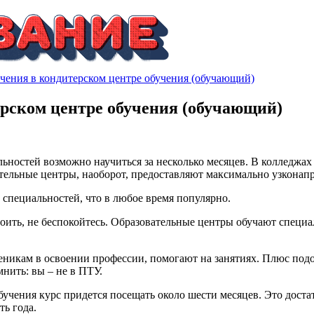
учения в кондитерском центре обучения (обучающий)
ерском центре обучения (обучающий)
ьностей возможно научиться за несколько месяцев. В колледжа
тельные центры, наоборот, предоставляют максимально узконап
специальностей, что в любое время популярно.
оить, не беспокойтесь. Образовательные центры обучают специа
никам в освоении профессии, помогают на занятиях. Плюс подоб
мнить: вы – не в ПТУ.
учения курс придется посещать около шести месяцев. Это дост
ть года.