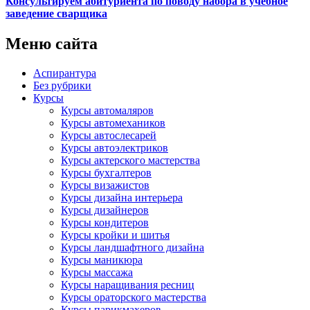
Консультируем абитуриента по поводу набора в учебное
заведение сварщика
Меню сайта
Аспирантура
Без рубрики
Курсы
Курсы автомаляров
Курсы автомехаников
Курсы автослесарей
Курсы автоэлектриков
Курсы актерского мастерства
Курсы бухгалтеров
Курсы визажистов
Курсы дизайна интерьера
Курсы дизайнеров
Курсы кондитеров
Курсы кройки и шитья
Курсы ландшафтного дизайна
Курсы маникюра
Курсы массажа
Курсы наращивания ресниц
Курсы ораторского мастерства
Курсы парикмахеров