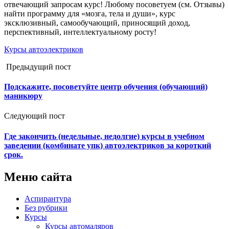
отвечающий запросам курс! Любому посоветуем (см. Отзывы)
найти программу для «мозга, тела и души», курс
эксклюзивный, самообучающий, приносящий доход,
перспективный, интеллектуальному росту!
Курсы автоэлектриков
Предыдущий пост
Подскажите, посоветуйте центр обучения (обучающий)
маникюру
Следующий пост
Где закончить (недельные, недолгие) курсы в учебном
заведении (комбинате упк) автоэлектриков за короткий
срок.
Меню сайта
Аспирантура
Без рубрики
Курсы
Курсы автомаляров