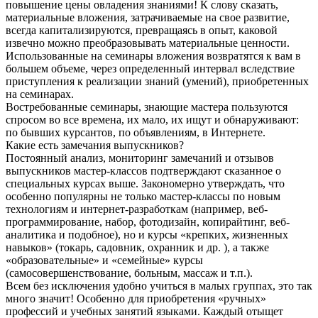
повышение цены овладения знаниями! К слову сказать,
материальные вложения, затрачиваемые на свое развитие,
всегда капитализируются, превращаясь в опыт, каковой
извечно можно преобразовывать материальные ценности.
Использованные на семинары вложения возвратятся к вам в
большем объеме, через определенный интервал вследствие
приступления к реализации знаний (умений), приобретенных
на семинарах.
Востребованные семинары, знающие мастера пользуются
спросом во все времена, их мало, их ищут и обнаруживают:
по бывших курсантов, по объявлениям, в Интернете.
Какие есть замечания выпускников?
Постоянный анализ, мониторинг замечаний и отзывов
выпускников мастер-классов подтверждают сказанное о
специальных курсах выше. Закономерно утверждать, что
особенно популярны не только мастер-классы по новым
технологиям и интернет-разработкам (например, веб-
программирование, набор, фотодизайн, копирайтинг, веб-
аналитика и подобное), но и курсы «крепких, жизненных
навыков» (токарь, садовник, охранник и др. ), а также
«образовательные» и «семейные» курсы
(самосовершенствование, больным, массаж и т.п.).
Всем без исключения удобно учиться в малых группах, это так
много значит! Особенно для приобретения «ручных»
профессий и учебных занятий языками. Каждый отыщет