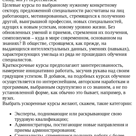
Целевые курсы по выбранному нужному конкретному
сектору, предложенной специальности рассчитаны на лиц
работающих, мотивированных, стремящихся к получению
другой, выигрышной профессии, новых специальностей,
идущих к новым успехам, новому уровню жизни. Без
обновленных умений и приемов, стремления их получения,
симпозиумов – куда в мире современном, основанном на
знаниях? В обществе, строящемся, как прежде, на
выдающихся интеллектуальных данных, умениях (навыках),
характеризующих умельца из ряда не прошедших обучения
специалистов.
Краткосрочные курсы предполагают заинтересованность,
намерение инициативно работать, засучив рукава над своим
грядущим успехом. В добавок, на подобных курсах обучение
осуществляется по интереснейшим, авторским наработкам и
программам, выбранным скрупулезно и со знанием, а не по
установленной форме, как обычно это бывает, например, в
вузах.
Выбрать ускоренные курсы желают, скажем, такие категории:
Эксперты, поднимающие или раскрывающие свою
трудовую квалификацию;
Администраторы, постигающие новые направления и
приемы администрирования;
Специалисты, стремящиеся получить работу с более