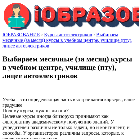
IОБРАЗОВАНИЕ
›
Курсы автоэлектриков
›
Выбираем
месячные (за месяц) курсы в учебном центре, училище (пту),
лицее автоэлектриков
Выбираем месячные (за месяц) курсы
в учебном центре, училище (пту),
лицее автоэлектриков
Учеба – это определяющая часть выстраивания карьеры, ваше
грядущее
Почему курсы, нужны ли они?
Целевые курсы иногда близоруко принимают как
альтернативу академическому получению знаний. У
учредителей различны не только задачи, но и контингент, и
способы. У организаторов различны запросы, которые, к
слову, могут пересекаться.