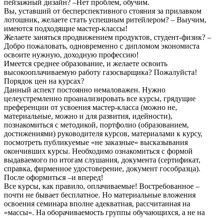
пейзажный дизайн? –Нет проблем, обучим.
Вы, уставший от бесперспективного стояния за прилавком
лотошник, желаете стать успешным ритейлером? – Выучим,
имеются подходящие мастер-классы!
Желаете заняться продвижением продуктов, студент-физик? –
Добро пожаловать, одновременно с дипломом экономиста
освоите нужную, доходную профессию!
Имеется среднее образование, и желаете освоить
высокооплачиваемую работу газосварщика? Пожалуйста!
Порядок цен на курсах?
Данный аспект постоянно немаловажен. Нужно
целеустремленно проанализировать все курсы, грядущие
преференции от усвоения мастер-класса (можно не,
материальные, можно и для развития, идейности),
познакомиться с методикой, портфолио (образованием,
достижениями) руководителя курсов, материалами к курсу,
посмотреть публикуемые «не заказные» высказывания
окончивших курсы. Необходимо ознакомиться с формой
выдаваемого по итогам слушания, документа (сертификат,
справка, фирменное удостоверение, документ гособразца).
После оформиться –и вперед!
Все курсы, как правило, оплачиваемые! Востребованное –
почти не бывает бесплатное. Но материальные вложения
освоения семинара вполне адекватная, рассчитанная на
«массы». На оборачиваемость группы обучающихся, а не на