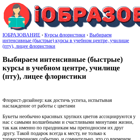
IОБРАЗОВАНИЕ
›
Курсы флористики
›
Выбираем
интенсивные (быстрые) курсы в учебном центре, училище
(пту), лицее флористики
Выбираем интенсивные (быстрые)
курсы в учебном центре, училище
(пту), лицее флористики
Флорист-дизайнер: как достичь успеха, испытывая
наслаждение от работы с цветами
Букеты необычно красивых хрупких цветов ассоциируются у
нас с самыми волшебными и счастливыми минутами жизни,
так как именно по праздникам мы преподносим их друг
другу. Такой подарок всегда к месту, не только к
торжественному событию, и сомнительно, что со временем