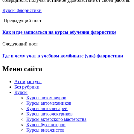
созерцателя, получая истинное удовольствие от своей работы.
Курсы флористики
Предыдущий пост
Как и где записаться на курсы обучения флористике
Следующий пост
Где и чему учат в учебном комбинате (упк) флористики
Меню сайта
Аспирантура
Без рубрики
Курсы
Курсы автомаляров
Курсы автомехаников
Курсы автослесарей
Курсы автоэлектриков
Курсы актерского мастерства
Курсы бухгалтеров
Курсы визажистов