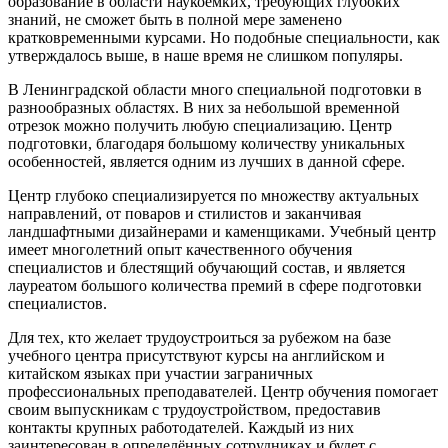
образование в области наукоёмких, требующих глубоких
знаний, не сможет быть в полной мере заменено
кратковременными курсами. Но подобные специальности, как
утверждалось выше, в наше время не слишком популяры.
В Ленинградской области много специальной подготовки в
разнообразных областях. В них за небольшой временной
отрезок можно получить любую специализацию. Центр
подготовки, благодаря большому количеству уникальных
особенностей, является одним из лучших в данной сфере.
Центр глубоко специализируется по множеству актуальных
направлений, от поваров и стилистов и заканчивая
ландшафтными дизайнерами и каменщиками. Учебный центр
имеет многолетний опыт качественного обучения
специалистов и блестящий обучающий состав, и является
лауреатом большого количества премий в сфере подготовки
специалистов.
Для тех, кто желает трудоустроиться за рубежом на базе
учебного центра присутствуют курсы на английском и
китайском языках при участии заграничных
профессиональных преподавателей. Центр обучения помогает
своим выпускникам с трудоустройством, предоставив
контакты крупных работодателей. Каждый из них
заинтересован в определённых сотрудниках и будет с