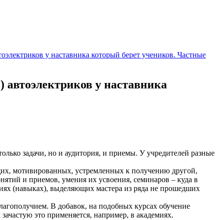
тоэлектриков у наставника который берет учеников. Частные
) автоэлектриков у наставника
ько задачи, но и аудитория, и приемы. У учредителей разные
их, мотивированных, устремленных к получению другой,
ятий и приемов, умения их усвоения, семинаров – куда в
иях (навыках), выделяющих мастера из ряда не прошедших
лагополучием. В добавок, на подобных курсах обучение
 зачастую это применяется, например, в академиях.