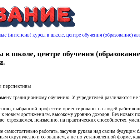
е (интенсив) курсы в школе, центре обучения (образование) ав
 в школе, центре обучения (образование
и.
ши перспективы
ну традиционному обучению. У учредителей различаются не тол
ению, выбранной профессии ориентированы на людей работающ
к новым достижениям, высокому уровню доходов. Без новых пон
, строящемся, неизменно, на практических способностях, умен
 самостоятельно работать, засучив рукава над своим будущим б
ым скрупулезно и со знанием, а не по установленной форме, как