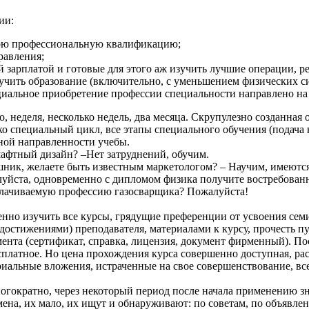
ии:
ою профессиональную квалификацию;
равления;
 зарплатой и готовые для этого аж изучить лучшие операции, р
олучить образование (включительно, с уменьшением физических си
циальное приобретение профессии специальности направлено на 
 неделя, несколько недель, два месяца. Скрупулезно созданная 
о специальный цикл, все этапы специального обучения (подача 
ьной направленности учебы.
афтный дизайн? –Нет затруднений, обучим.
шник, желаете быть известным маркетологом? – Научим, имеютс
алуйста, одновременно с дипломом физика получите востребова
оплачиваемую профессию газосварщика? Пожалуйста!
но изучить все курсы, грядущие преференции от усвоения семин
, достижениями) преподавателя, материалами к курсу, прочесть
мента (сертификат, справка, лицензия, документ фирменный). П
есплатное. Но цена прохождения курса совершенно доступная, ра
риальные вложения, истраченные на свое совершенствование, вс
огократно, через некоторый период после начала применению зн
ена, их мало, их ищут и обнаруживают: по советам, по объявлени