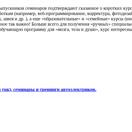
ыпускников семинаров подтверждают сказанное о коротких курс
откам (например, веб-программирование, корректура, фотодизайн,
 швея и др. ), а еше «образовательные» и «семейные» курсы (ин
енное так важно! Больше всего для получения «ручных» специал
обучающую программу для «мозга, тела и души», курс интересн
(мк), семинары и тренинги автоэлектриков.