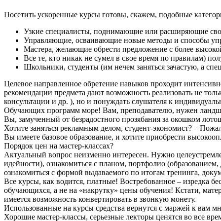
Посетить ускоренные курсы готовы, скажем, подобные категор
Узкие специалисты, поднимающие или расширяющие св
Управляющие, осваивающие новые методы и способы уп
Мастера, желающие обрести предложение с более высокой
Все те, кто никак не сумел в свое время по правилам) п
Школьники, студенты (им нечем заняться зачастую, а спе
Целевое направленное обретение навыков проходит интенсивно,
рекомендации предмета дают возможность реализовать не тольк
консультации и др. ), но и понуждать слушателя к индивидуал
Обучающих программ море! Вам, преподавателю, нужен ландш
Вы, замученный от безрадостного прозябания за окошком лото
Хотите заняться рекламным делом, студент-экономист? – Пож
Вы имеете базовое образование, и хотите приобрести высоко
Порядок цен на мастер-классах?
Актуальный вопрос неизменно интересен. Нужно целеустремлен
идейности), ознакомиться с планом, портфолио (образованием
ознакомиться с формой выдаваемого по итогам тренинга, доку
Все курсы, как водится, платные! Востребованное – изредка б
обучающихся, а не на «накрутку» цены обучения! Кстати, мате
имеется возможность конвертировать в звонкую монету.
Использованные на курсы средства вернутся с маржей к вам мн
Хорошие мастер-классы, серьезные лекторы ценятся во все врем