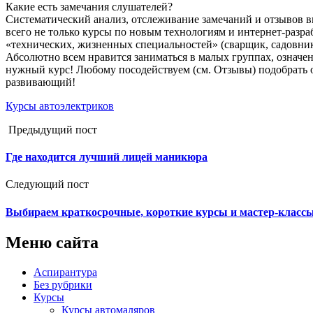
Какие есть замечания слушателей?
Систематический анализ, отслеживание замечаний и отзывов в
всего не только курсы по новым технологиям и интернет-разраб
«технических, жизненных специальностей» (сварщик, садовник,
Абсолютно всем нравится заниматься в малых группах, означ
нужный курс! Любому посодействуем (см. Отзывы) подобрать 
развивающий!
Курсы автоэлектриков
Предыдущий пост
Где находится лучший лицей маникюра
Следующий пост
Выбираем краткосрочные, короткие курсы и мастер-классы 
Меню сайта
Аспирантура
Без рубрики
Курсы
Курсы автомаляров