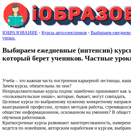
IОБРАЗОВАНИЕ
›
Курсы автоэлектриков
›
Выбираем ежедневны
уроки.
Выбираем ежедневные (интенсив) курсы
который берет учеников. Частные урок
Учеба – это важная часть построения карьерной лестницы, ва
Зачем курсы, обязательны ли они?
Непродолжительные курсы подчас ошибочно принимают как заме
«пользовательские ниши», которые, бывает, могут совпадать.
Целевые курсы по выбранному нужному конкретному направл
выигрышной профессии, лучших методов работы, стремящихся 
обществе информационном, основанном на умениях? В обществе
обучения работников.
Краткосрочные курсы развивают заинтересованность, намерение
ведется по новейшим, авторским наработкам и курсам, выбранн