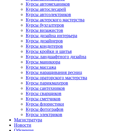
Курсы автомехаников
Курсы автослесарей
Курсы автоэлектриков
Курсы актерского мастерства
Курсы бухгалтеров
Курсы визажистов
Курсы дизайна интерьера
Курсы дизайнеров
Курсы кондитеров
Курсы кройки и шитья
Курсы ландшафтного дизайна
Курсы маникюра
Курсы массажа
Курсы наращивания ресниц
Курсы ораторского мастерства
Курсы парикмахеров
Курсы сантехников
Курсы сварщиков
Курсы сметчиков
Курсы флористики
Курсы фотографов
Курсы электриков
Магистратура
Новости
Обучение