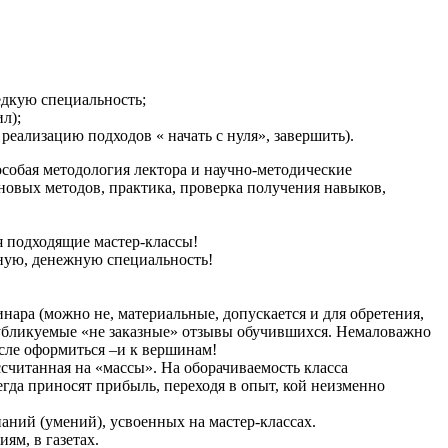
едкую специальность;
л);
реализацию подходов « начать с нуля», завершить).
особая методология лектора и научно-методические
новых методов, практика, проверка получения навыков,
я подходящие мастер-классы!
нную, денежную специальность!
ара (можно не, материальные, допускается и для обретения,
 публикуемые «не заказные» отзывы обучившихся. Немаловажно
осле оформиться –и к вершинам!
ссчитанная на «массы». На оборачиваемость класса
егда приносят прибыль, переходя в опыт, кой неизменно
аний (умений), усвоенных на мастер-классах.
ям, в газетах.