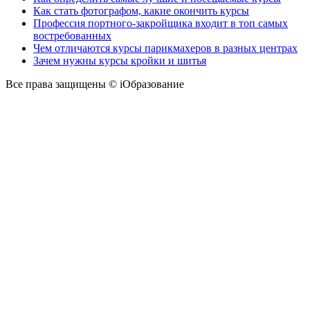
Как стать фотографом, какие окончить курсы
Профессия портного-закройщика входит в топ самых
востребованных
Чем отличаются курсы парикмахеров в разных центрах
Зачем нужны курсы кройки и шитья
Все права защищены © iОбразование