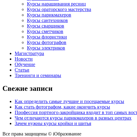
Курсы наращивания ресниц
Курсы ораторского мастерства
Курсы парикмахеров
Курсы сантехников
Курсы сварщиков
Курсы сметчиков
Курсы флористики
Курсы фотографов
Курсы электриков
Магистратура
Новости
Обучение
Статьи
Тренинги и семинары
Свежие записи
Как определить самые лучшие и посещаемые курсы
Как стать фотографом, какие окончить курсы
Профессия портного-закройщика входит в топ самых во
Чем отличаются курсы парикмахеров в разных центрах
Зачем нужны курсы кройки и шитья
Все права защищены © iОбразование