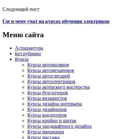
Следующий пост
Где и чему учат на курсах обучения электриков
Меню сайта
Аспирантура
Без рубрики
Курсы
Курсы автомаляров
Курсы автомехаников
Курсы автослесарей
Курсы автоэлектриков
Курсы актерского мастерства
Курсы бухгалтеров
Курсы визажистов
Курсы дизайна интерьера
Курсы дизайнеров
Курсы кондитеров
Курсы кройки и шитья
Курсы ландшафтного дизайна
Курсы маникюра
Курсы массажа