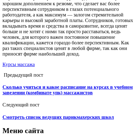
хорошим дополнением к резюме, что сделает вас более
перспективным сотрудником в глазах потенциального
работодателя, а как максимум — залогом стремительной
карьеры и высокой заработной платы. Сотрудников, готовых
вкладывать время и средства в саморазвитие, всегда ценят
больше и не хотят с ними так просто расставаться, ведь
человек, для которого важен постоянное повышение
квалификации, кажется гораздо более перспективным. Как
раз таких специалистов ценят в любой фирме, так как они
приносят фирме наибольший доход.
Курсы массажа
Предыдущий пост
Сколько учиться и какое расписание на курсах в учебном
заведении (комбинате упк) массажистов
Следующий пост
Смотреть список ведущих парикмахерских школ
Меню сайта