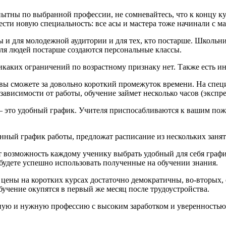
ытны по выбранной профессии, не сомневайтесь, что к концу к
ести новую специальность: все асы и мастера тоже начинали с ма
ны и для молодежной аудитории и для тех, кто постарше. Школь
Для людей постарше создаются персональные классы.
икаких ограничений по возрастному признаку нет. Также есть и
я вы сможете за довольно короткий промежуток времени. На спе
зависимости от работы, обучение займет несколько часов (экспре
 это удобный график. Учителя приспосабливаются к вашим поже
енный график работы, предложат расписание из нескольких заня
ет возможность каждому ученику выбрать удобный для себя гра
будете успешно использовать полученные на обучении знания.
 цены на коротких курсах достаточно демократичны, во-вторых,
обучение окупятся в первый же месяц после трудоустройства.
сную и нужную профессию с высоким заработком и уверенностью