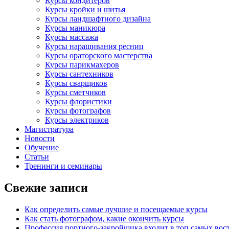
Курсы кондитеров
Курсы кройки и шитья
Курсы ландшафтного дизайна
Курсы маникюра
Курсы массажа
Курсы наращивания ресниц
Курсы ораторского мастерства
Курсы парикмахеров
Курсы сантехников
Курсы сварщиков
Курсы сметчиков
Курсы флористики
Курсы фотографов
Курсы электриков
Магистратура
Новости
Обучение
Статьи
Тренинги и семинары
Свежие записи
Как определить самые лучшие и посещаемые курсы
Как стать фотографом, какие окончить курсы
Профессия портного-закройщика входит в топ самых во