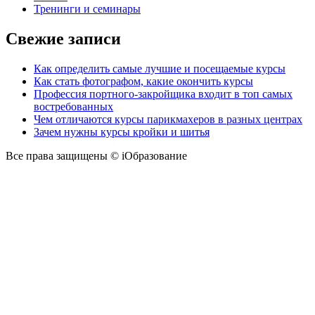
Тренинги и семинары
Свежие записи
Как определить самые лучшие и посещаемые курсы
Как стать фотографом, какие окончить курсы
Профессия портного-закройщика входит в топ самых
востребованных
Чем отличаются курсы парикмахеров в разных центрах
Зачем нужны курсы кройки и шитья
Все права защищены © iОбразование