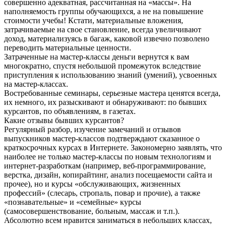
совершенно адекватная, рассчитанная на «массы». На
наполняемость группы обучающихся, а не на повышение
стоимости учебы! Кстати, материальные вложения,
затрачиваемые на свое становление, всегда увеличивают
доход, материализуясь в багаж, каковой извечно позволено
переводить материальные ценности.
Затраченные на мастер-классы деньги вернутся к вам
многократно, спустя небольшой промежуток вследствие
приступления к использованию знаний (умений), усвоенных
на мастер-классах.
Востребованные семинары, серьезные мастера ценятся всегда,
их немного, их разыскивают и обнаруживают: по бывших
курсантов, по объявлениям, в газетах.
Какие отзывы бывших курсантов?
Регулярный разбор, изучение замечаний и отзывов
выпускников мастер-классов подтверждают сказанное о
краткосрочных курсах в Интернете. Закономерно заявлять, что
наиболее не только мастер-классы по новым технологиям и
интернет-разработкам (например, веб-программирование,
верстка, дизайн, копирайтинг, анализ посещаемости сайта и
прочее), но и курсы «обслуживающих, жизненных
профессий» (слесарь, стропаль, повар и прочие), а также
«познавательные» и «семейные» курсы
(самосовершенствование, больным, массаж и т.п.).
Абсолютно всем нравится заниматься в небольших классах,