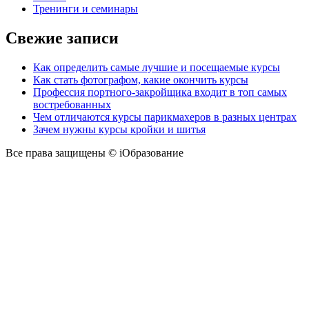
Тренинги и семинары
Свежие записи
Как определить самые лучшие и посещаемые курсы
Как стать фотографом, какие окончить курсы
Профессия портного-закройщика входит в топ самых
востребованных
Чем отличаются курсы парикмахеров в разных центрах
Зачем нужны курсы кройки и шитья
Все права защищены © iОбразование