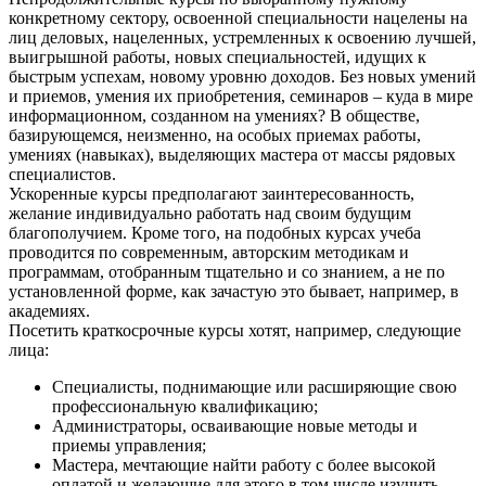
конкретному сектору, освоенной специальности нацелены на
лиц деловых, нацеленных, устремленных к освоению лучшей,
выигрышной работы, новых специальностей, идущих к
быстрым успехам, новому уровню доходов. Без новых умений
и приемов, умения их приобретения, семинаров – куда в мире
информационном, созданном на умениях? В обществе,
базирующемся, неизменно, на особых приемах работы,
умениях (навыках), выделяющих мастера от массы рядовых
специалистов.
Ускоренные курсы предполагают заинтересованность,
желание индивидуально работать над своим будущим
благополучием. Кроме того, на подобных курсах учеба
проводится по современным, авторским методикам и
программам, отобранным тщательно и со знанием, а не по
установленной форме, как зачастую это бывает, например, в
академиях.
Посетить краткосрочные курсы хотят, например, следующие
лица:
Специалисты, поднимающие или расширяющие свою
профессиональную квалификацию;
Администраторы, осваивающие новые методы и
приемы управления;
Мастера, мечтающие найти работу с более высокой
оплатой и желающие для этого в том числе изучить