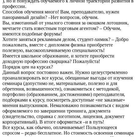
), но и понуждать обучаемого к личной траектории развития в
профессии.
Способов обучения много! Вам, преподавателю, нужен
панорамный дизайн? –Нет вопросов, обучим.
Вы, измотанный от унылого стояния за окошком лотошник,
мечтаете стать известным торговым агентом? – Обучим,
имеются подобные форумы!
Хотите заняться рекламным делом, студент-химик? – Добро
пожаловать, вместе с дипломом физика приобретете
полезную, высокооплачиваемую специальность!
Имеется школьное образование, и хотите приобрести
доходную профессию сварщика? Пожалуйста!
Порядок цен на курсах?
Данный вопрос постоянно важен. Нужно целеустремленно
проанализировать все курсы, обещанные выгоды от изучения
семинара (допустимо не, материальные, полезно и для
обретения, возвышенности), ознакомиться с методикой,
портфолио (образованием, достижениями) преподавателя,
подборками к курсу, посмотреть доступные «не заказные»
мнения выпускников. Немаловажно познакомиться с видом
оформляемого по завершении тренинга, документа
(свидетельство, справка с логотипом, лицензия, документ
корпоративный). В итоге оформиться –и в путь!
Все курсы, как обычно, оплачиваемые! Пользующееся
спросом – редко бесплатное. Но стоимость освоения семинара