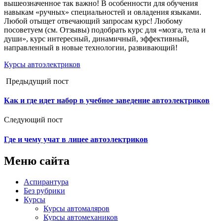
вышеозначенное так важно! В особенности для обучения
навыкам «ручных» специальностей и овладения языками.
Любой отыщет отвечающий запросам курс! Любому
посоветуем (см. Отзывы) подобрать курс для «мозга, тела и
души», курс интересный, динамичный, эффективный,
направленный в новые технологии, развивающий!
Курсы автоэлектриков
Предыдущий пост
Как и где идет набор в учебное заведение автоэлектриков
Следующий пост
Где и чему учат в лицее автоэлектриков
Меню сайта
Аспирантура
Без рубрики
Курсы
Курсы автомаляров
Курсы автомехаников