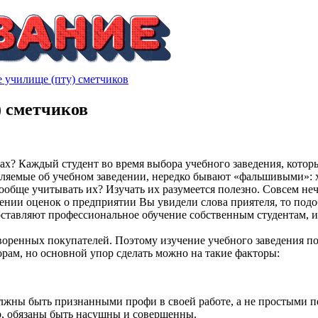
 училище (пту) сметчиков
) сметчиков
х? Каждый студент во время выбора учебного заведения, котор
авляемые об учебном заведении, нередко бывают «фальшивыми»: 
ообще учитывать их? Изучать их разумеется полезно. Совсем не
чении оценок о предприятии Вы увидели слова приятеля, то под
оставляют профессиональное обучение собственным студентам, и
творенных покупателей. Поэтому изучение учебного заведения 
рам, но основной упор сделать можно на такие факторы:
лжны быть признанными профи в своей работе, а не простыми п
р, обязаны быть насущны и совершенны.