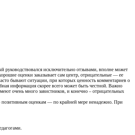
ый руководствовался исключительно отзывами, вполне может
хорошие оценки заказывает сам центр, отрицательные — ее
часто бывают ситуации, при которых ценность комментариев о
обная информация скорее всего может быть честной. Важно
меют очень много завистников, и конечно – отрицательных
по позитивным оценкам — по крайней мере ненадежно. При
едагогами.