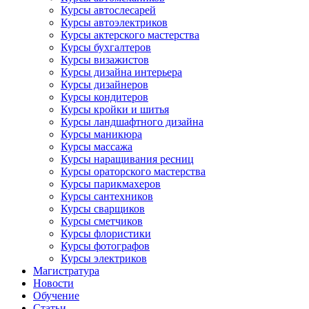
Курсы автослесарей
Курсы автоэлектриков
Курсы актерского мастерства
Курсы бухгалтеров
Курсы визажистов
Курсы дизайна интерьера
Курсы дизайнеров
Курсы кондитеров
Курсы кройки и шитья
Курсы ландшафтного дизайна
Курсы маникюра
Курсы массажа
Курсы наращивания ресниц
Курсы ораторского мастерства
Курсы парикмахеров
Курсы сантехников
Курсы сварщиков
Курсы сметчиков
Курсы флористики
Курсы фотографов
Курсы электриков
Магистратура
Новости
Обучение
Статьи