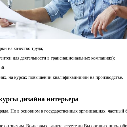
рки на качество труда;
тентен для деятельности в транснациональных компаниях);
ой.
циях, на курсах повышений квалификацииили на производстве.
 курсы дизайна интерьера
зряда. Но в основном в государственных организациях, частный б
 где он значим. Во-первых, заинтересуете ли Вы организацию-ра