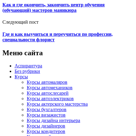
Как и где окончить, закончить центр обучения
(обучающий) мастеров маникюра
Следующий пост
Где и как выучиться и переучиться по профессии,
специальности флорист
Меню сайта
Аспирантура
Без рубрики
Курсы
Курсы автомаляров
Курсы автомехаников
Курсы автослесарей
Курсы автоэлектриков
Курсы актерского мастерства
Курсы бухгалтеров
Курсы визажистов
Курсы дизайна интерьера
Курсы дизайнеров
Курсы кондитеров