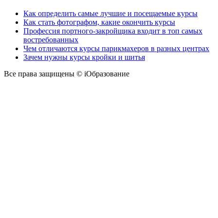
Как определить самые лучшие и посещаемые курсы
Как стать фотографом, какие окончить курсы
Профессия портного-закройщика входит в топ самых
востребованных
Чем отличаются курсы парикмахеров в разных центрах
Зачем нужны курсы кройки и шитья
Все права защищены © iОбразование