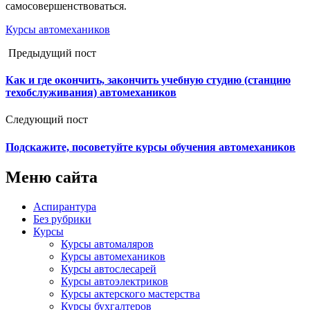
самосовершенствоваться.
Курсы автомехаников
Предыдущий пост
Как и где окончить, закончить учебную студию (станцию
техобслуживания) автомехаников
Следующий пост
Подскажите, посоветуйте курсы обучения автомехаников
Меню сайта
Аспирантура
Без рубрики
Курсы
Курсы автомаляров
Курсы автомехаников
Курсы автослесарей
Курсы автоэлектриков
Курсы актерского мастерства
Курсы бухгалтеров