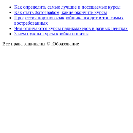
Как определить самые лучшие и посещаемые курсы
Как стать фотографом, какие окончить курсы
Профессия портного-закройщика входит в топ самых
востребованных
Чем отличаются курсы парикмахеров в разных центрах
Зачем нужны курсы кройки и шитья
Все права защищены © iОбразование