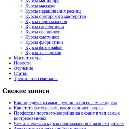
Курсы маникюра
Курсы массажа
Курсы наращивания ресниц
Курсы ораторского мастерства
Курсы парикмахеров
Курсы сантехников
Курсы сварщиков
Курсы сметчиков
Курсы флористики
Курсы фотографов
Курсы электриков
Магистратура
Новости
Обучение
Статьи
Тренинги и семинары
Свежие записи
Как определить самые лучшие и посещаемые курсы
Как стать фотографом, какие окончить курсы
Профессия портного-закройщика входит в топ самых
востребованных
Чем отличаются курсы парикмахеров в разных центрах
Зачем нужны курсы кройки и шитья