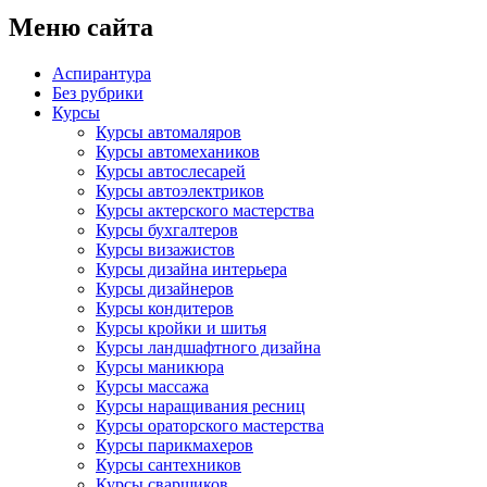
Меню сайта
Аспирантура
Без рубрики
Курсы
Курсы автомаляров
Курсы автомехаников
Курсы автослесарей
Курсы автоэлектриков
Курсы актерского мастерства
Курсы бухгалтеров
Курсы визажистов
Курсы дизайна интерьера
Курсы дизайнеров
Курсы кондитеров
Курсы кройки и шитья
Курсы ландшафтного дизайна
Курсы маникюра
Курсы массажа
Курсы наращивания ресниц
Курсы ораторского мастерства
Курсы парикмахеров
Курсы сантехников
Курсы сварщиков