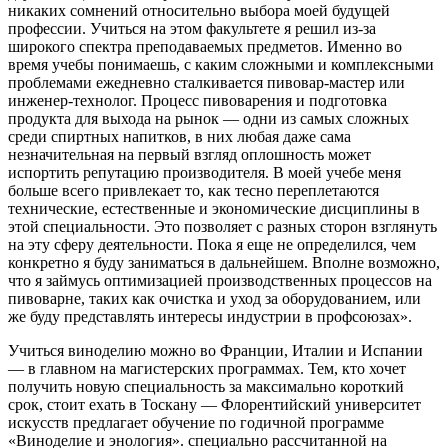
никаких сомнений относительно выбора моей будущей
профессии. Учиться на этом факультете я решил из-за
широкого спектра преподаваемых предметов. Именно во
время учебы понимаешь, с каким сложными и комплексными
проблемами ежедневно сталкивается пивовар-мастер или
инженер-технолог. Процесс пивоварения и подготовка
продукта для выхода на рынок — одни из самых сложных
среди спиртных напитков, в них любая даже сама
незначительная на первый взгляд оплошность может
испортить репутацию производителя. В моей учебе меня
больше всего привлекает то, как тесно переплетаются
технические, естественные и экономические дисциплины в
этой специальности. Это позволяет с разных сторон взглянуть
на эту сферу деятельности. Пока я еще не определился, чем
конкретно я буду заниматься в дальнейшем. Вполне возможно,
что я займусь оптимизацией производственных процессов на
пивоварне, таких как очистка и уход за оборудованием, или
же буду представлять интересы индустрии в профсоюзах».
Учиться виноделию можно во Франции, Италии и Испании
— в главном на магистерских программах. Тем, кто хочет
получить новую специальность за максимально короткий
срок, стоит ехать в Тоскану — Флорентийский университет
искусств предлагает обучение по годичной программе
«Виноделие и энология». специально рассчитанной на