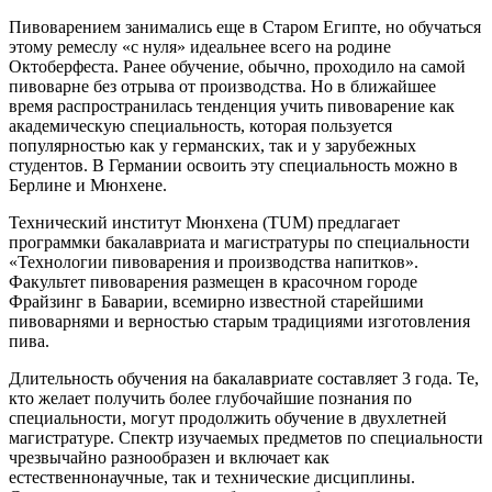
Пивоварением занимались еще в Старом Египте, но обучаться
этому ремеслу «с нуля» идеальнее всего на родине
Октоберфеста. Ранее обучение, обычно, проходило на самой
пивоварне без отрыва от производства. Но в ближайшее
время распространилась тенденция учить пивоварение как
академическую специальность, которая пользуется
популярностью как у германских, так и у зарубежных
студентов. В Германии освоить эту специальность можно в
Берлине и Мюнхене.
Технический институт Мюнхена (TUM) предлагает
программки бакалавриата и магистратуры по специальности
«Технологии пивоварения и производства напитков».
Факультет пивоварения размещен в красочном городе
Фрайзинг в Баварии, всемирно известной старейшими
пивоварнями и верностью старым традициями изготовления
пива.
Длительность обучения на бакалавриате составляет 3 года. Те,
кто желает получить более глубочайшие познания по
специальности, могут продолжить обучение в двухлетней
магистратуре. Спектр изучаемых предметов по специальности
чрезвычайно разнообразен и включает как
естественнонаучные, так и технические дисциплины.