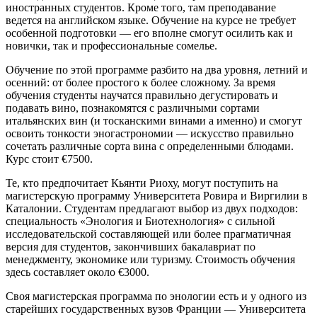
иностранных студентов. Кроме того, там преподавание
ведется на английском языке. Обучение на курсе не требует
особенной подготовки — его вполне смогут осилить как и
новички, так и профессиональные сомелье.
Обучение по этой программе разбито на два уровня, летний и
осенний: от более простого к более сложному. За время
обучения студенты научатся правильно дегустировать и
подавать вино, познакомятся с различными сортами
итальянских вин (и тосканскими винами а именно) и смогут
освоить тонкости эногастрономии — искусство правильно
сочетать различные сорта вина с определенными блюдами.
Курс стоит €7500.
Те, кто предпочитает Кьянти Риоху, могут поступить на
магистерскую программу Университета Ровира и Виргилии в
Каталонии. Студентам предлагают выбор из двух подходов:
специальность «Энология и Биотехнология» с сильной
исследовательской составляющей или более прагматичная
версия для студентов, закончивших бакалавриат по
менеджменту, экономике или туризму. Стоимость обучения
здесь составляет около €3000.
Своя магистерская программа по энологии есть и у одного из
старейших государственных вузов Франции — Университета