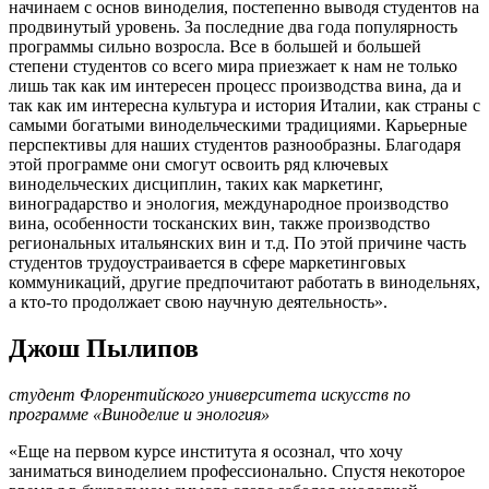
начинаем с основ виноделия, постепенно выводя студентов на
продвинутый уровень. За последние два года популярность
программы сильно возросла. Все в большей и большей
степени студентов со всего мира приезжает к нам не только
лишь так как им интересен процесс производства вина, да и
так как им интересна культура и история Италии, как страны с
самыми богатыми винодельческими традициями. Карьерные
перспективы для наших студентов разнообразны. Благодаря
этой программе они смогут освоить ряд ключевых
винодельческих дисциплин, таких как маркетинг,
виноградарство и энология, международное производство
вина, особенности тосканских вин, также производство
региональных итальянских вин и т.д. По этой причине часть
студентов трудоустраивается в сфере маркетинговых
коммуникаций, другие предпочитают работать в винодельнях,
а кто-то продолжает свою научную деятельность».
Джош Пылипов
студент Флорентийского университета искусств по
программе «Виноделие и энология»
«Еще на первом курсе института я осознал, что хочу
заниматься виноделием профессионально. Спустя некоторое