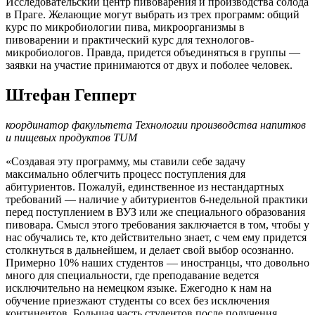
Исследовательский центр пивоварения и производства солода
в Праге. Желающие могут выбрать из трех программ: общий
курс по микробиологии пива, микроорганизмы в
пивоварении и практический курс для технологов-
микробиологов. Правда, придется объединяться в группы —
заявки на участие принимаются от двух и поболее человек.
Штефан Гепперт
координатор факультета Технологии производства напитков
и пищевых продуктов TUM
«Создавая эту программу, мы ставили себе задачу
максимально облегчить процесс поступления для
абитуриентов. Пожалуй, единственное из нестандартных
требований — наличие у абитуриентов 6-недельной практики
перед поступлением в ВУЗ или же специального образования
пивовара. Смысл этого требования заключается в том, чтобы у
нас обучались те, кто действительно знает, с чем ему придется
столкнуться в дальнейшем, и делает свой выбор осознанно.
Примерно 10% наших студентов — иностранцы, что довольно
много для специальности, где преподавание ведется
исключительно на немецком языке. Ежегодно к нам на
обучение приезжают студенты со всех без исключения
континентов. Большая часть студентов после получения