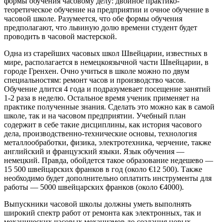
формы обучения часовому делу: двойное практико-
теоретическое обучение на предприятии и очное обучение в
часовой школе. Разумеется, что обе формы обучения
предполагают, что львиную долю времени студент будет
проводить в часовой мастерской.
Одна из старейших часовых школ Швейцарии, известных в
мире, располагается в немецкоязычной части Швейцарии, в
городе Гренхен. Очно учиться в школе можно по двум
специальностям: ремонт часов и производство часов.
Обучение длится 4 года и подразумевает посещение занятий
1-2 раза в неделю. Остальное время ученик применяет на
практике полученные знания. Сделать это можно как в самой
школе, так и на часовом предприятии. Учебный план
содержит в себе такие дисциплины, как история часового
дела, производственно-технические основы, технология
металлообработки, физика, электротехника, черчение, также
английский и французский языки. Язык обучения —
немецкий. Правда, обойдется такое образование недешево —
15 500 швейцарских франков в год (около €12 500). Также
необходимо будет дополнительно оплатить инструменты для
работы — 5000 швейцарских франков (около €4000).
Выпускники часовой школы должны уметь выполнять
широкий спектр работ от ремонта как электронных, так и
механических часовых механизмов до создания новых