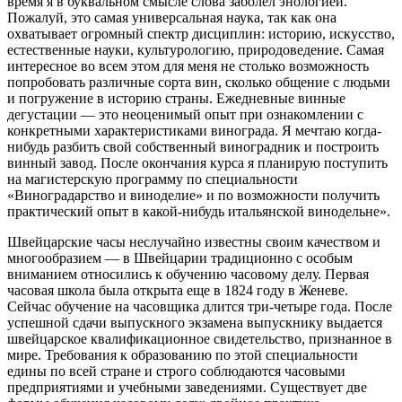
время я в буквальном смысле слова заболел энологией.
Пожалуй, это самая универсальная наука, так как она
охватывает огромный спектр дисциплин: историю, искусство,
естественные науки, культурологию, природоведение. Самая
интересное во всем этом для меня не столько возможность
попробовать различные сорта вин, сколько общение с людьми
и погружение в историю страны. Ежедневные винные
дегустации — это неоценимый опыт при ознакомлении с
конкретными характеристиками винограда. Я мечтаю когда-
нибудь разбить свой собственный виноградник и построить
винный завод. После окончания курса я планирую поступить
на магистерскую программу по специальности
«Виноградарство и виноделие» и по возможности получить
практический опыт в какой-нибудь итальянской винодельне».
Швейцарские часы неслучайно известны своим качеством и
многообразием — в Швейцарии традиционно с особым
вниманием относились к обучению часовому делу. Первая
часовая школа была открыта еще в 1824 году в Женеве.
Сейчас обучение на часовщика длится три-четыре года. После
успешной сдачи выпускного экзамена выпускнику выдается
швейцарское квалификационное свидетельство, признанное в
мире. Требования к образованию по этой специальности
едины по всей стране и строго соблюдаются часовыми
предприятиями и учебными заведениями. Существует две