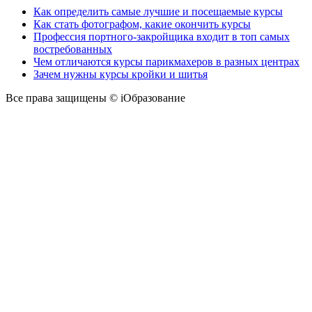
Как определить самые лучшие и посещаемые курсы
Как стать фотографом, какие окончить курсы
Профессия портного-закройщика входит в топ самых
востребованных
Чем отличаются курсы парикмахеров в разных центрах
Зачем нужны курсы кройки и шитья
Все права защищены © iОбразование