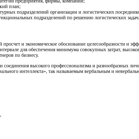
ратегии предприятия, фирмы, компании;
кий план;
турных подразделений организации и логистических посредник
ункциональных подразделений по решению логистических задач,
й просчет и экономическое обоснование целесообразности и э
ервале для обеспечения минимума совокупных затрат, высокого
неров по бизнесу.
и соединения высокого профессионализма и разнообразных лично
иального интеллекта», так называемым вербальным и невербаль
,