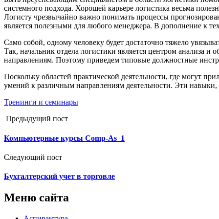
системного подхода. Хорошей карьере логистика весьма полезн
Логисту чрезвычайно важно понимать процессы прогнозировани
является полезными для любого менеджера. В дополнение к те
Само собой, одному человеку будет достаточно тяжело увязыва
Так, начальник отдела логистики является центром анализа и 
направлениям. Поэтому приведем типовые должностные инструк
Поскольку областей практической деятельности, где могут п
умений к различным направлениям деятельности. Эти навыки,
Тренинги и семинары
Предыдущий пост
Компьютерные курсы Comp-As_1
Следующий пост
Бухгалтерский учет в торговле
Меню сайта
Аспирантура