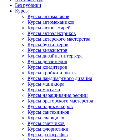
Без рубрики
Курсы
Курсы автомаляров
Курсы автомехаников
Курсы автослесарей
Курсы автоэлектриков
Курсы актерского мастерства
Курсы бухгалтеров
Курсы визажистов
Курсы дизайна интерьера
Курсы дизайнеров
Курсы кондитеров
Курсы кройки и шитья
Курсы ландшафтного дизайна
Курсы маникюра
Курсы массажа
Курсы наращивания ресниц
Курсы ораторского мастерства
Курсы парикмахеров
Курсы сантехников
Курсы сварщиков
Курсы сметчиков
Курсы флористики
Курсы фотографов