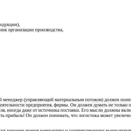
одукции),
ьник организации производства,
ный менеджер (управляющий материальным потоком) должен пон
деятельности предприятия, фирмы. Он должен думать не только о
ля, иногда даже от источника поставки. Его мысли должны вклю
ыть прибыль! Он должен понимать, что логистика может увеличи
ут хорошие знания компьютера и соответствующих вычислительн