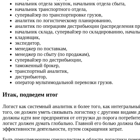
начальник отдела закупок, начальник отдела сбыта,
начальник транспортного отдела,
супервайзер по транспортировке грузов,
аналитик по логистическому планированию,
аналитик по операциям дистрибьюции (распределения пр
начальник склада, супервайзер по складированию, начал
кладовщик,
экспедитор,
менеджер по поставкам,
менеджер по сбыту (по продажам),
супервайзер по дистрибьюции,
таможенный брокер,
транспортный аналитик,
дистрибьютор,
оператор мультимодальной перевозки грузов.
Итак, подведем итог
Логист как системный аналитик и более того, как интеграль
того, он должен уметь связывать логистику с другими видами 
должны идти вне предприятия от отгрузки до порога потребите
логист должен думать глобально. Главной его болью должна б
эффективности деятельности, путем сокращения затрат.
Быть преуспевающим специалистом в области логистики помог