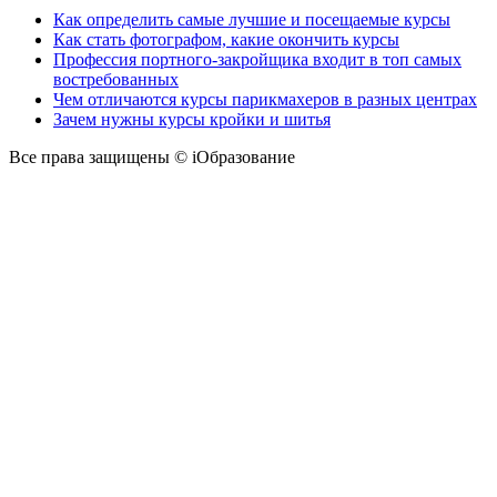
Как определить самые лучшие и посещаемые курсы
Как стать фотографом, какие окончить курсы
Профессия портного-закройщика входит в топ самых
востребованных
Чем отличаются курсы парикмахеров в разных центрах
Зачем нужны курсы кройки и шитья
Все права защищены © iОбразование