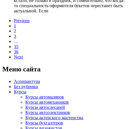
кстати, не только в праздник, и сомнительно, что когда-
то специальность оформителя букетов перестанет быть
актуальной. Если
Previous
1
2
3
…
35
36
Next
Меню сайта
Аспирантура
Без рубрики
Курсы
Курсы автомаляров
Курсы автомехаников
Курсы автослесарей
Курсы автоэлектриков
Курсы актерского мастерства
Курсы бухгалтеров
Курсы визажистов