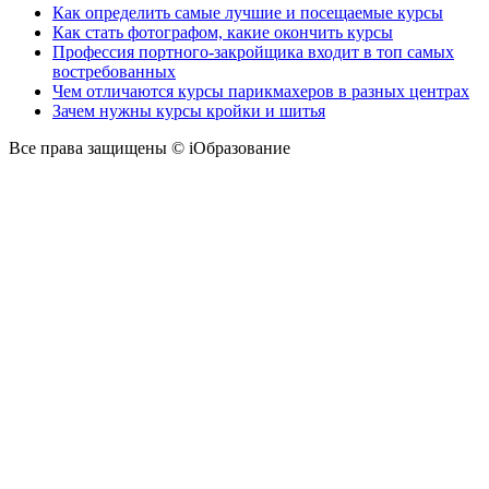
Как определить самые лучшие и посещаемые курсы
Как стать фотографом, какие окончить курсы
Профессия портного-закройщика входит в топ самых
востребованных
Чем отличаются курсы парикмахеров в разных центрах
Зачем нужны курсы кройки и шитья
Все права защищены © iОбразование