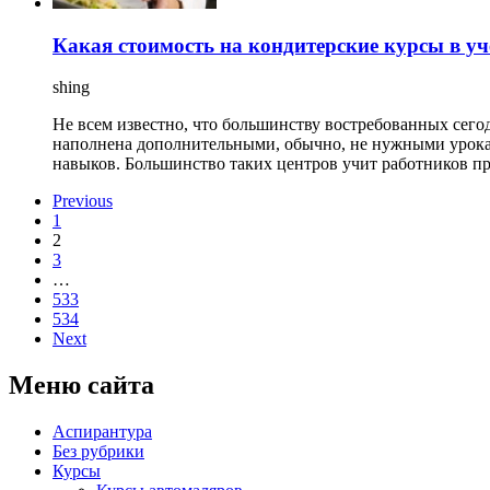
Какая стоимость на кондитерские курсы в уч
shing
Не всем известно, что большинству востребованных сего
наполнена дополнительными, обычно, не нужными урокам
навыков. Большинство таких центров учит работников пр
Previous
1
2
3
…
533
534
Next
Меню сайта
Аспирантура
Без рубрики
Курсы