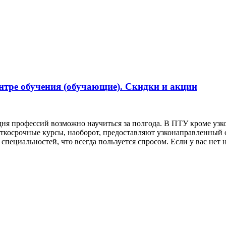
ентре обучения (обучающие). Скидки и акции
одня профессий возможно научиться за полгода. В ПТУ кроме уз
ткосрочные курсы, наоборот, предоставляют узконаправленный 
пециальностей, что всегда пользуется спросом. Если у вас нет