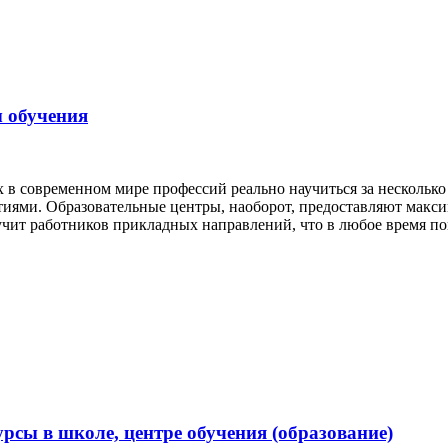
ы обучения
х в современном мире профессий реально научиться за несколь
тиями. Образовательные центры, наоборот, предоставляют макс
учит работников прикладных направлений, что в любое время по
урсы в школе, центре обучения (образование)