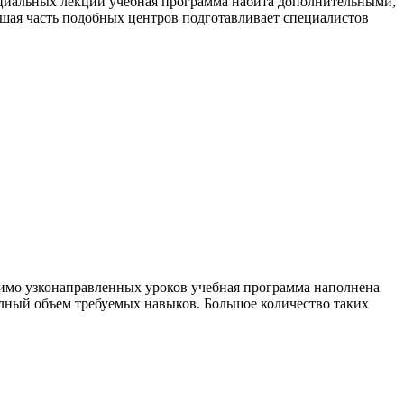
ециальных лекций учебная программа набита дополнительными,
шая часть подобных центров подготавливает специалистов
мимо узконаправленных уроков учебная программа наполнена
лный объем требуемых навыков. Большое количество таких