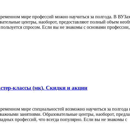
овременном мире профессий можно научиться за полгода. В ВУЗа
вательные центры, наоборот, предоставляют полный объем необ
 пользуется спросом. Если вы не знакомы с основами профессии,
стер-классы (мк). Скидки и акции
временном мире специальностей возможно научиться за полгода
 важными занятиями. Образовательные центры, наоборот, пред
ладных профессий, что всегда популярно. Если вы не знакомы с