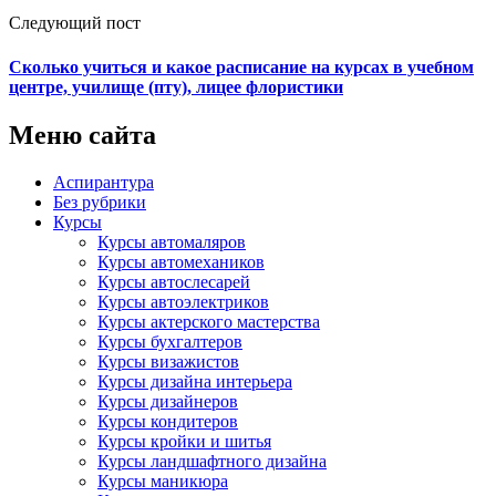
Следующий пост
Сколько учиться и какое расписание на курсах в учебном
центре, училище (пту), лицее флористики
Меню сайта
Аспирантура
Без рубрики
Курсы
Курсы автомаляров
Курсы автомехаников
Курсы автослесарей
Курсы автоэлектриков
Курсы актерского мастерства
Курсы бухгалтеров
Курсы визажистов
Курсы дизайна интерьера
Курсы дизайнеров
Курсы кондитеров
Курсы кройки и шитья
Курсы ландшафтного дизайна
Курсы маникюра