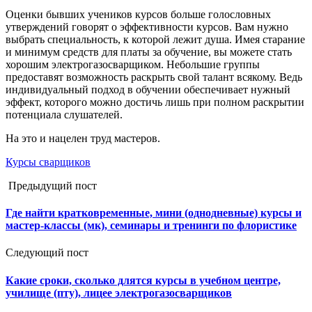
Оценки бывших учеников курсов больше голословных
утверждений говорят о эффективности курсов. Вам нужно
выбрать специальность, к которой лежит душа. Имея старание
и минимум средств для платы за обучение, вы можете стать
хорошим электрогазосварщиком. Небольшие группы
предоставят возможность раскрыть свой талант всякому. Ведь
индивидуальный подход в обучении обеспечивает нужный
эффект, которого можно достичь лишь при полном раскрытии
потенциала слушателей.
На это и нацелен труд мастеров.
Курсы сварщиков
Предыдущий пост
Где найти кратковременные, мини (однодневные) курсы и
мастер-классы (мк), семинары и тренинги по флористике
Следующий пост
Какие сроки, сколько длятся курсы в учебном центре,
училище (пту), лицее электрогазосварщиков