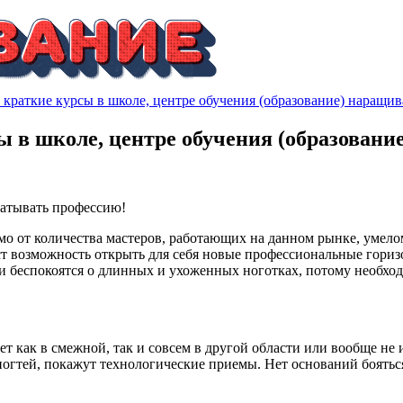
 краткие курсы в школе, центре обучения (образование) наращи
ы в школе, центре обучения (образовани
атывать профессию!
имо от количества мастеров, работающих на данном рынке, умело
т возможность открыть для себя новые профессиональные гориз
ки беспокоятся о длинных и ухоженных ноготках, потому необхо
 как в смежной, так и совсем в другой области или вообще не 
огтей, покажут технологические приемы. Нет оснований боятьс