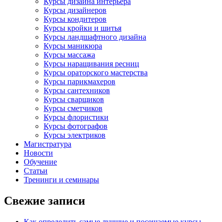
Курсы дизайна интерьера
Курсы дизайнеров
Курсы кондитеров
Курсы кройки и шитья
Курсы ландшафтного дизайна
Курсы маникюра
Курсы массажа
Курсы наращивания ресниц
Курсы ораторского мастерства
Курсы парикмахеров
Курсы сантехников
Курсы сварщиков
Курсы сметчиков
Курсы флористики
Курсы фотографов
Курсы электриков
Магистратура
Новости
Обучение
Статьи
Тренинги и семинары
Свежие записи
Как определить самые лучшие и посещаемые курсы