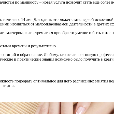
листам по маникюру – новая услуга позволит стать еще более 
, начиная с 14 лет. Для одних это может стать первой освоенно
ими избавиться от малооплачиваемой деятельности в других сф
стать мастером, если стремиться приобрести умение и быть готов
атами времени и результативно
естиций в образование. Любому, кто осваивает новую профессию
тические и практические знания возможно было получить в кратч
жность подобрать оптимальное для него расписание: занятия вед
ные дни.