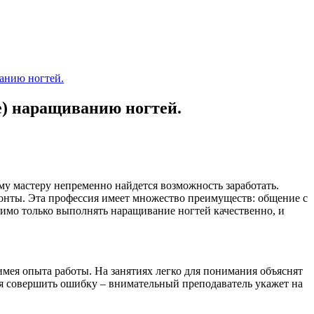
ванию ногтей.
е) наращиванию ногтей.
му мастеру непременно найдется возможность заработать.
онты. Эта профессия имеет множество преимуществ: общение с
димо только выполнять наращивание ногтей качественно, и
имея опыта работы. На занятиях легко для понимания объяснят
я совершить ошибку – внимательный преподаватель укажет на