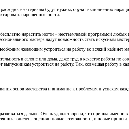
и расходные материалы будут нужны, обучат выполнению наращи
ектировать нарощенные ногти.
 бесплатно нарастить ногти – неотъемлемой программой любых
сионального мастера дадут возможность стать искусным мастер
необходим желающим устроиться на работу во всякий кабинет м
еятельность в салоне или дома, даже труд в качестве работы по
ют выпускникам устроиться на работу. Так, совмещая работу в с
вания основ мастерства и внимание к проблемам и успехам кажд
 развиваться дальше. Очень удовлетворена, что пришла именно 
стоянные клиенты оценили новые возможности, и новые пришли.