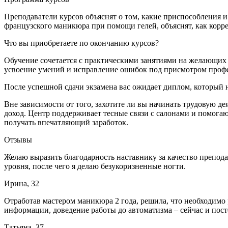
Преподаватели курсов объяснят о том, какие приспособления 
французского маникюра при помощи гелей, объяснят, как корр
Что вы приобретаете по окончанию курсов?
Обучение сочетается с практическими занятиями на желающих
усвоение умений и исправление ошибок под присмотром профес
После успешной сдачи экзамена вас ожидает диплом, который 
Вне зависимости от того, захотите ли вы начинать трудовую д
доход. Центр поддерживает тесные связи с салонами и помога
получать впечатляющий заработок.
Отзывы
Желаю выразить благодарность наставнику за качество препода
уровня, после чего я делаю безукоризненные ногти.
Ирина, 32
Отработав мастером маникюра 2 года, решила, что необходимо
информации, доведение работы до автоматизма – сейчас и по
Татьяна, 37