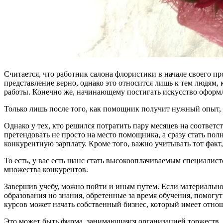
Считается, что работник салона флористики в начале своего пр
представление верно, однако это относится лишь к тем людям,
работы. Конечно же, начинающему постигать искусство оформл
Только лишь после того, как помощник получит нужный опыт, 
Однако у тех, кто решился потратить пару месяцев на соотве
претендовать не просто на место помощника, а сразу стать п
конкурентную зарплату. Кроме того, важно учитывать тот факт,
То есть, у вас есть шанс стать высокооплачиваемым специалист
множества конкурентов.
Завершив учебу, можно пойти и иным путем. Если материально
образования но знания, обретенные за время обучения, помогу
курсов может начать собственный бизнес, который имеет отно
Это может быть фирма, занимающаяся организацией торжеств