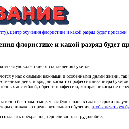
ту), центр обучения флористике и какой разряд будет присвоен
ения флористике и какой разряд будет п
ытывая удовольствие от составления букетов
уются у нас с самыми важными и особенными днями жизни, так
ржественный день, и вряд ли когда-то профессия дизайнера букет
точных ансамблей, обрести профессию, которая никогда не пере
таточно быстром темпе, у вас будет шанс в сжатые сроки получ
вторых, никакого предварительного обучения,
чтобы начать учеб
а создавать прекрасное, терпеливость и трудолюбие.