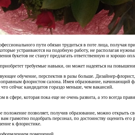
офессионального пути обязан трудиться в поте лица, получая пр
 которые устраиваются на подобную работу, не располагая нужны
ения букетов не станут предлагать ответственную и хорошо опл
приобретет требуемые навыки, он может надеяться на повышени
тствующее обучение, перспектив в разы больше. Дизайнер-флори
олноправным флористом салона. Имея образование, начинающий ф
 что сейчас кандидатов гораздо меньше, чем вакансий.
ом в сфере, которая пока еще не очень развита, а это всегда пра
е положение позволяет, получив образование, можно открыть сво
т вам грамотно подобрать персонал, по достоинству оценить ег
шение к флористике.
, оформлением помещений.