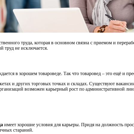
венного труда, которая в основном связна с приемом и перера
й труд не исключается.
дается в хорошем товароведе. Так что товаровед – это ещё и пр
кетах и других торговых точках и складах. Существуют ваканси
организаций возможен карьерный рост по административной лин
да
имеет хорошие условия для карьеры. Придя на должность прос
личных стараний.