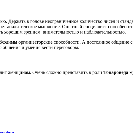
ю. Держать в голове неограниченное количество чисел и станда
гает аналитическое мышление. Опытный специалист способен отл
ать хорошим зрением, внимательностью и наблюдательностью.
еобходимы организаторские способности. А постоянное общение 
о общения и умения вести переговоры.
дит женщинам. Очень сложно представить в роли
Товароведа
му
графия