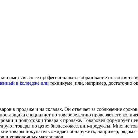
ельно иметь высшее профессиональное образование по соответс
ченный в колледже или
техникуме, или, например, достаточно о
варов в продаже и на складах. Он отвечает за соблюдение сроко
-поставщика специалист по товароведению проверяет его количес
ировки и подготовки товара к продаже. Товаровед формирует це
ируют товары по цене: бизнес-класс, вип-продукты. Многие то
акие товары покупатель ожидает обнаружить, например, рядом с
ов и упаковочных материалов.