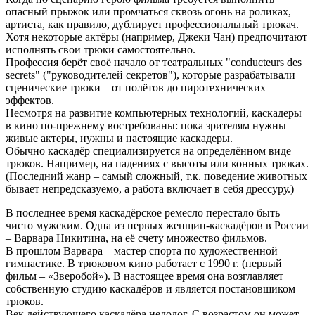
опасный прыжок или промчаться сквозь огонь на роликах,
артиста, как правило, дублирует профессиональный трюкач.
Хотя некоторые актёры (например, Джеки Чан) предпочитают
исполнять свои трюки самостоятельно.
Профессия берёт своё начало от театральных "conducteurs des
secrets" ("руководителей секретов"), которые разрабатывали
сценические трюки – от полётов до пиротехнических
эффектов.
Несмотря на развитие компьютерных технологий, каскадеры
в кино по-прежнему востребованы: пока зрителям нужны
живые актеры, нужны и настоящие каскадеры.
Обычно каскадёр специализируется на определённом виде
трюков. Например, на падениях с высоты или конных трюках.
(Последний жанр – самый сложный, т.к. поведение животных
бывает непредсказуемо, а работа включает в себя дрессуру.)
В последнее время каскадёрское ремесло перестало быть
чисто мужским. Одна из первых женщин-каскадёров в России
– Варвара Никитина, на её счету множество фильмов.
В прошлом Варвара – мастер спорта по художественной
гимнастике. В трюковом кино работает с 1990 г. (первый
фильм – «Зверобой»). В настоящее время она возглавляет
собственную студию каскадёров и является постановщиком
трюков.
Век действующего каскадёра недолог. С возрастом он может