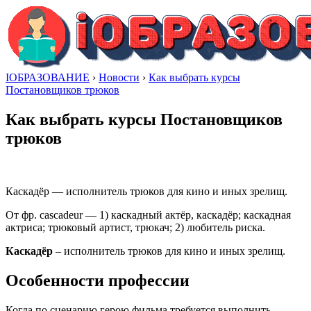
IОБРАЗОВАНИЕ
›
Новости
›
Как выбрать курсы
Постановщиков трюков
Как выбрать курсы Постановщиков
трюков
Каскадёр — исполнитель трюков для кино и иных зрелищ.
От фр. cascadeur — 1) каскадный актёр, каскадёр; каскадная
актриса; трюковый артист, трюкач; 2) любитель риска.
Каскадёр
– исполнитель трюков для кино и иных зрелищ.
Особенности профессии
Когда по сценарию герою фильма требуется выполнить