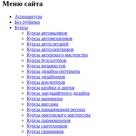
Меню сайта
Аспирантура
Без рубрики
Курсы
Курсы автомаляров
Курсы автомехаников
Курсы автослесарей
Курсы автоэлектриков
Курсы актерского мастерства
Курсы бухгалтеров
Курсы визажистов
Курсы дизайна интерьера
Курсы дизайнеров
Курсы кондитеров
Курсы кройки и шитья
Курсы ландшафтного дизайна
Курсы маникюра
Курсы массажа
Курсы наращивания ресниц
Курсы ораторского мастерства
Курсы парикмахеров
Курсы сантехников
Курсы сварщиков