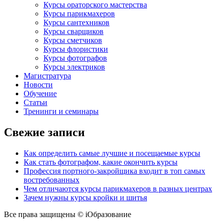
Курсы ораторского мастерства
Курсы парикмахеров
Курсы сантехников
Курсы сварщиков
Курсы сметчиков
Курсы флористики
Курсы фотографов
Курсы электриков
Магистратура
Новости
Обучение
Статьи
Тренинги и семинары
Свежие записи
Как определить самые лучшие и посещаемые курсы
Как стать фотографом, какие окончить курсы
Профессия портного-закройщика входит в топ самых
востребованных
Чем отличаются курсы парикмахеров в разных центрах
Зачем нужны курсы кройки и шитья
Все права защищены © iОбразование