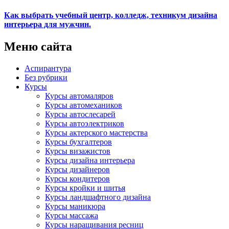
Как выбрать учебный центр, колледж, техникум дизайна
интерьера для мужчин.
Меню сайта
Аспирантура
Без рубрики
Курсы
Курсы автомаляров
Курсы автомехаников
Курсы автослесарей
Курсы автоэлектриков
Курсы актерского мастерства
Курсы бухгалтеров
Курсы визажистов
Курсы дизайна интерьера
Курсы дизайнеров
Курсы кондитеров
Курсы кройки и шитья
Курсы ландшафтного дизайна
Курсы маникюра
Курсы массажа
Курсы наращивания ресниц