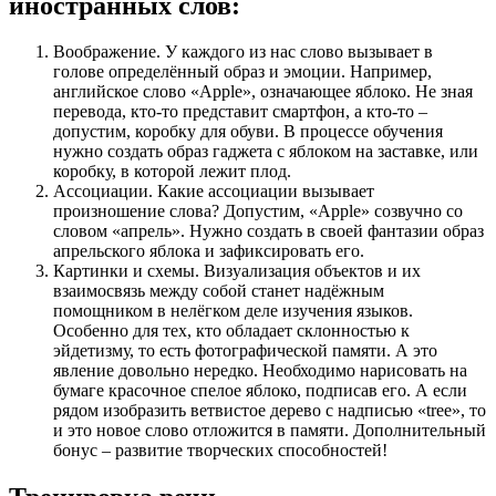
иностранных слов:
Воображение. У каждого из нас слово вызывает в
голове определённый образ и эмоции. Например,
английское слово «Apple», означающее яблоко. Не зная
перевода, кто-то представит смартфон, а кто-то –
допустим, коробку для обуви. В процессе обучения
нужно создать образ гаджета с яблоком на заставке, или
коробку, в которой лежит плод.
Ассоциации. Какие ассоциации вызывает
произношение слова? Допустим, «Apple» созвучно со
словом «апрель». Нужно создать в своей фантазии образ
апрельского яблока и зафиксировать его.
Картинки и схемы. Визуализация объектов и их
взаимосвязь между собой станет надёжным
помощником в нелёгком деле изучения языков.
Особенно для тех, кто обладает склонностью к
эйдетизму, то есть фотографической памяти. А это
явление довольно нередко. Необходимо нарисовать на
бумаге красочное спелое яблоко, подписав его. А если
рядом изобразить ветвистое дерево с надписью «tree», то
и это новое слово отложится в памяти. Дополнительный
бонус – развитие творческих способностей!