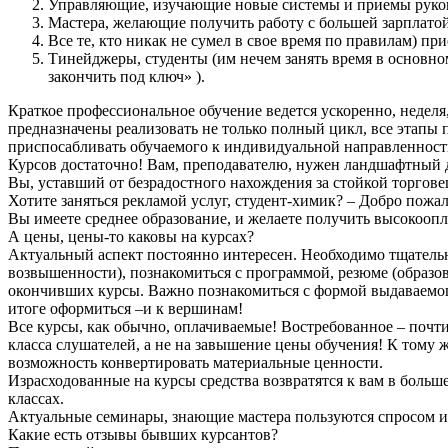
Управляющие, изучающие новые системы и приемы руко
Мастера, желающие получить работу с большей зарплато
Все те, кто никак не сумел в свое время по правилам) п
Тинейджеры, студенты (им нечем занять время в основном
закончить под ключ» ).
Краткое профессиональное обучение ведется ускоренно, неделя,
предназначены реализовать не только полный цикл, все этапы п
приспосабливать обучаемого к индивидуальной направленност
Курсов достаточно! Вам, преподавателю, нужен ландшафтный д
Вы, уставший от безрадостного нахождения за стойкой торгов
Хотите заняться рекламой услуг, студент-химик? – Добро пож
Вы имеете среднее образование, и желаете получить высокоо
А цены, цены-то каковы на курсах?
Актуальный аспект постоянно интересен. Необходимо тщательн
возвышенности), познакомиться с программой, резюме (образо
окончивших курсы. Важно познакомиться с формой выдаваемого
итоге оформиться –и к вершинам!
Все курсы, как обычно, оплачиваемые! Востребованное – почти
класса слушателей, а не на завышение цены обучения! К тому ж
возможность конвертировать материальные ценности.
Израсходованные на курсы средства возвратятся к вам в больш
классах.
Актуальные семинары, знающие мастера пользуются спросом изв
Какие есть отзывы бывших курсантов?