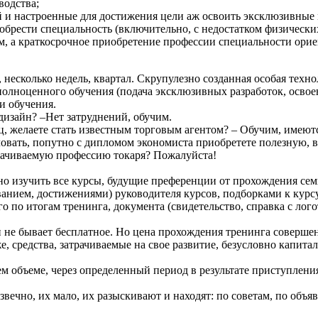
водства;
й и настроенные для достижения цели аж освоить эксклюзивные
риобрести специальность (включительно, с недостатком физическ
, а краткосрочное приобретение профессии специальности ориен
 несколько недель, квартал. Скрупулезно созданная особая техн
олноценного обучения (подача эксклюзивных разработок, освоени
и обучения.
изайн? –Нет затруднений, обучим.
ец, желаете стать известным торговым агентом? – Обучим, имею
аловать, попутно с дипломом экономиста приобретете полезную,
плачиваемую профессию токаря? Пожалуйста!
о изучить все курсы, будущие преференции от прохождения семи
ванием, достижениями) руководителя курсов, подборками к курс
 по итогам тренинга, документа (свидетельство, справка с ло
 не бывает бесплатное. Но цена прохождения тренинга совершен
е, средства, затрачиваемые на свое развитие, безусловно капита
ем объеме, через определенный период в результате приступлени
ечно, их мало, их разыскивают и находят: по советам, по объяв