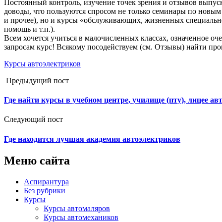
Постоянный контроль, изучение точек зрения и отзывов выпус
доводы, что пользуются спросом не только семинары по новым 
и прочее), но и курсы «обслуживающих, жизненных специальнос
помощь и т.п.).
Всем хочется учиться в малочисленных классах, означенное 
запросам курс! Всякому посодействуем (см. Отзывы) найти пр
Курсы автоэлектриков
Предыдущий пост
Где найти курсы в учебном центре, училище (пту), лицее ав
Следующий пост
Где находится лучшая академия автоэлектриков
Меню сайта
Аспирантура
Без рубрики
Курсы
Курсы автомаляров
Курсы автомехаников