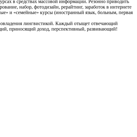
курсах в средствах массовой информации. Резонно приводить
ование, набор, фотодизайн, рерайтинг, заработок в интернете
ьные» и «семейные» курсы (иностранный язык, больным, первая
 и овладения лингвистикой. Каждый отыщет отвечающий
ающий, приносящий доход, перспективный, развивающий!