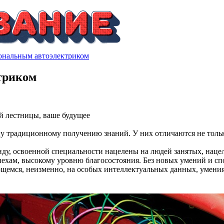
иональным автоэлектриком
триком
й лестницы, ваше будущее
 традиционному получению знаний. У них отличаются не только
у, освоенной специальности нацелены на людей занятых, наце
ехам, высокому уровню благосостояния. Без новых умений и спо
ющемся, неизменно, на особых интеллектуальных данных, умени