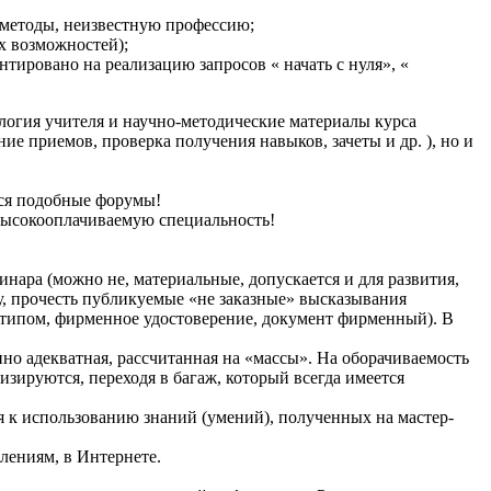
 методы, неизвестную профессию;
их возможностей);
тировано на реализацию запросов « начать с нуля», «
ология учителя и научно-методические материалы курса
е приемов, проверка получения навыков, зачеты и др. ), но и
тся подобные форумы!
 высокооплачиваемую специальность!
нара (можно не, материальные, допускается и для развития,
у, прочесть публикуемые «не заказные» высказывания
готипом, фирменное удостоверение, документ фирменный). В
но адекватная, рассчитанная на «массы». На оборачиваемость
лизируются, переходя в багаж, который всегда имеется
я к использованию знаний (умений), полученных на мастер-
лениям, в Интернете.