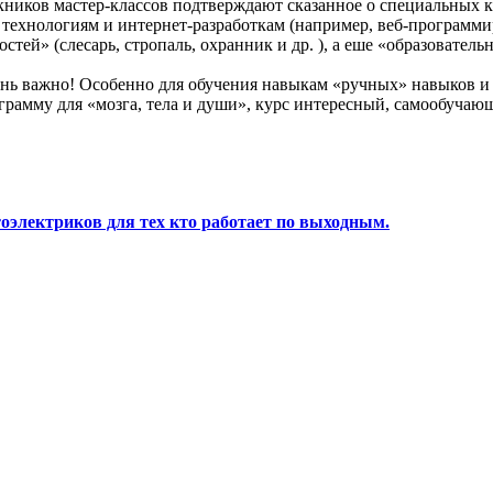
кников мастер-классов подтверждают сказанное о специальных 
технологиям и интернет-разработкам (например, веб-программир
тей» (слесарь, стропаль, охранник и др. ), а еше «образовател
очень важно! Особенно для обучения навыкам «ручных» навыков
ограмму для «мозга, тела и души», курс интересный, самообуч
тоэлектриков для тех кто работает по выходным.