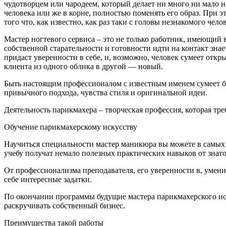
чудотворцем или чародеем, который делает ни много ни мало
человека или же в корне, полностью поменять его образ. При 
того что, как известно, как раз таки с головы незнакомого чело
Мастер ногтевого сервиса – это не только работник, имеющий
собственной старательности и готовности идти на контакт знае
придаст уверенности в себе, и, возможно, человек сумеет откр
клиента из одного облика в другой — новый.
Быть настоящим профессионалом с известным именем сумеет быт
привычного подхода, чувства стиля и оригинальной идеи.
Деятельность парикмахера – творческая профессия, которая тр
Обучение парикмахерскому искусству
Научиться специальности мастер маникюра вы можете в самых
учебу получат немало полезных практических навыков от знато
От профессионализма преподавателя, его уверенности в, умен
себе интересные задатки.
По окончании программы будущие мастера парикмахерского ис
раскручивать собственный бизнес.
Преимущества такой работы