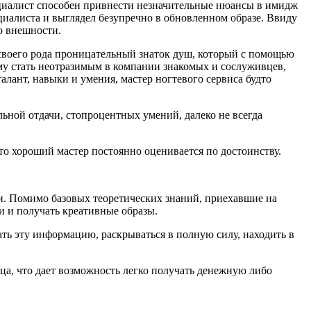
циалист способен привнести незначительные нюансы в имидж
ециалиста и выглядел безупречно в обновленном образе. Ввиду
го внешности.
 своего рода проницательный знаток душ, который с помощью
 ему стать неотразимым в компании знакомых и сослуживцев,
алант, навыки и умения, мастер ногтевого сервиса будто
ьной отдачи, стопроцентных умений, далеко не всегда
что хороший мастер постоянно оценивается по достоинству.
и. Помимо базовых теоретических знаний, приехавшие на
и и получать креативные образы.
ть эту информацию, раскрываться в полную силу, находить в
а, что дает возможность легко получать денежную либо