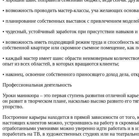
• возможность проводить мастер-классы, уча желающих основа
• планирование собственных выставок с привлечением моделей
• чудесный, устойчивый заработок при присутствии навыков и
• возможность иметь подходящий режим труда и способность ко
собственной квартире или скромное съемное помещение, как п
• каждый мастер имеет шанс обрасти неимоверным количеством
опыт из всех областей, в которых вращаются клиенты;
• наконец, освоение собственного приносящего доход дела, отк
Профессиональная деятельность
Уроки маникюра – это первая ступень развития отличной карь
он развит в творческом плане, насколько высоко развито его т
упорство.
Построение карьеры находится в прямой зависимости от того, 
настоящих клиентов можно, устроившись на работу в скромный 
отработанными умениями можно уверенно идти работать и в из
поработать на ТВ, в художественных студиях или на театральн