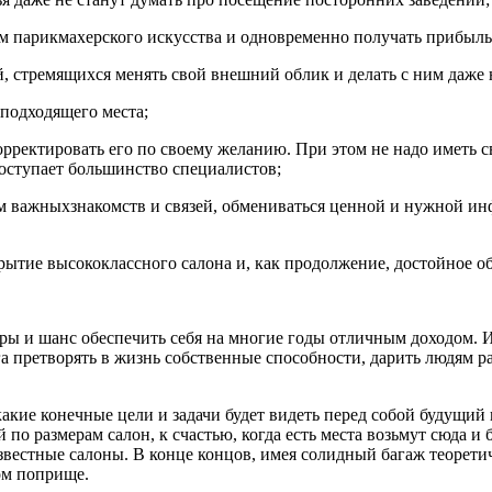
м парикмахерского искусства и одновременно получать прибыль
, стремящихся менять свой внешний облик и делать с ним даже
 подходящего места;
рректировать его по своему желанию. При этом не надо иметь св
оступает большинство специалистов;
 важныхзнакомств и связей, обмениваться ценной и нужной инфо
рытие высококлассного салона и, как продолжение, достойное об
еры и шанс обеспечить себя на многие годы отличным доходом.
яга претворять в жизнь собственные способности, дарить людям 
какие конечные цели и задачи будет видеть перед собой будущий
по размерам салон, к счастью, когда есть места возьмут сюда и
вестные салоны. В конце концов, имея солидный багаж теорети
ом поприще.