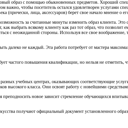
 новый образ с помощью обыкновенных предметов. Хороший спе
этом важно, чтобы посетитель остался удовлетворен услугами сп
века (прически, лица, аксессуаров) берет свое начало мнение о е
 возможность за считанные минуты изменить образ клиента. Это
т, как выбрать всякому клиенту как раз тот образ, что позволит
ыться с неожиданной стороны. Используя все свое воображение, т
ь далеко не каждый. Эта работа потребует от мастера максимал
ебует частого повышения квалификации, но нельзя не отметить, 
 разных учебных центрах, оказывающих соответствующие услуг
ков высокого класса. Они освоят работу с новейшими средствам
ия преподносить новое зависит стремление обучающихся впитыва
кусства получают официальный документ установленного образц