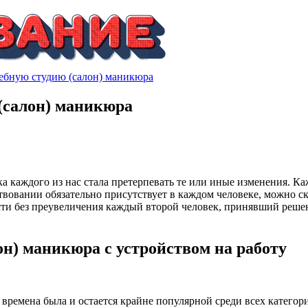
учебную студию (салон) маникюра
 (салон) маникюра
ка каждого из нас стала претерпевать те или иные изменения. К
вовании обязательно присутствует в каждом человеке, можно ск
и без преувеличения каждый второй человек, принявший решени
он) маникюра с устройством на работу
 времена была и остается крайне популярной среди всех категор