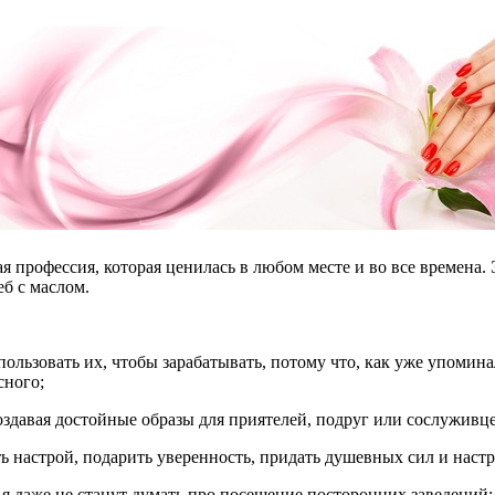
я профессия, которая ценилась в любом месте и во все времена.
еб с маслом.
ользовать их, чтобы зарабатывать, потому что, как уже упомина
сного;
 создавая достойные образы для приятелей, подруг или сослуживце
ть настрой, подарить уверенность, придать душевных сил и наст
я даже не станут думать про посещение посторонних заведений;