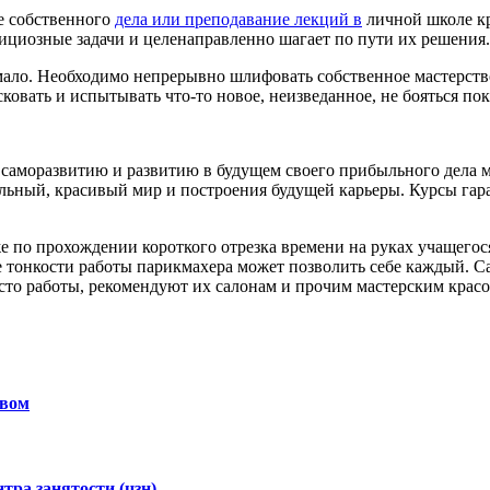
ие собственного
дела или преподавание лекций в
личной школе кр
бициозные задачи и целенаправленно шагает по пути их решения.
 мало. Необходимо непрерывно шлифовать собственное мастерст
ковать и испытывать что-то новое, неизведанное, не бояться по
к саморазвитию и развитию в будущем своего прибыльного дела 
ильный, красивый мир и построения будущей карьеры. Курсы га
 по прохождении короткого отрезка времени на руках учащегося
се тонкости работы парикмахера может позволить себе каждый. С
то работы, рекомендуют их салонам и прочим мастерским красо
твом
тра занятости (цзн)