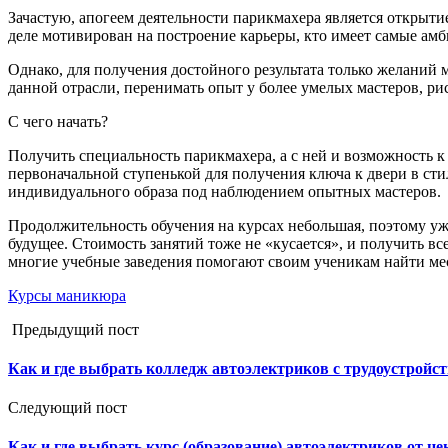
Зачастую, апогеем деятельности парикмахера является открыт
деле мотивирован на построение карьеры, кто имеет самые ам
Однако, для получения достойного результата только желаний
данной отрасли, перенимать опыт у более умелых мастеров, рис
С чего начать?
Получить специальность парикмахера, а с ней и возможность 
первоначальной ступенькой для получения ключа к двери в ст
индивидуального образа под наблюдением опытных мастеров.
Продолжительность обучения на курсах небольшая, поэтому уже
будущее. Стоимость занятий тоже не «кусается», и получить в
многие учебные заведения помогают своим ученикам найти мес
Курсы маникюра
Предыдущий пост
Как и где выбрать колледж автоэлектриков с трудоустройс
Следующий пост
Как и где выбрать курс (образование) автоэлектриков от цен