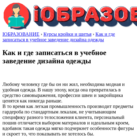
IОБРАЗОВАНИЕ
›
Курсы кройки и шитья
›
Как и где
записаться в учебное заведение дизайна одежды
Как и где записаться в учебное
заведение дизайна одежды
Любому человеку где бы он ни жил, необходима модная и
удобная одежда. В нашу эпоху, когда она превратилась в
средство самовыражения, профессии швеи и закройщика
ценятся как никогда раньше.
В то время как легкая промышленность производит предметы
гардероба по стандартным лекалам, не учитывающим
специфику разного телосложения клиента, персональный
пошив отличается выбором материалов и идеальным кроем,
вдобавок такая одежда мягко подчеркнет особенности фигуры
и скроет то, что показывать не хотелось бы.