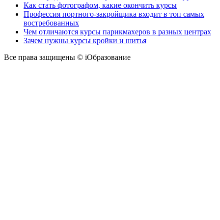
Как стать фотографом, какие окончить курсы
Профессия портного-закройщика входит в топ самых
востребованных
Чем отличаются курсы парикмахеров в разных центрах
Зачем нужны курсы кройки и шитья
Все права защищены © iОбразование