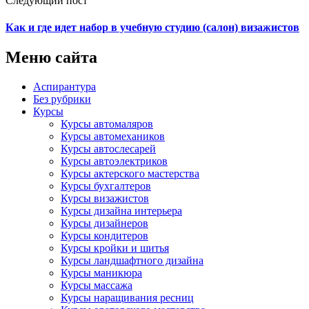
Следующий пост
Как и где идет набор в учебную студию (салон) визажистов
Меню сайта
Аспирантура
Без рубрики
Курсы
Курсы автомаляров
Курсы автомехаников
Курсы автослесарей
Курсы автоэлектриков
Курсы актерского мастерства
Курсы бухгалтеров
Курсы визажистов
Курсы дизайна интерьера
Курсы дизайнеров
Курсы кондитеров
Курсы кройки и шитья
Курсы ландшафтного дизайна
Курсы маникюра
Курсы массажа
Курсы наращивания ресниц