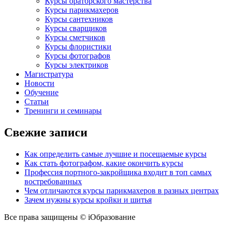
Курсы ораторского мастерства
Курсы парикмахеров
Курсы сантехников
Курсы сварщиков
Курсы сметчиков
Курсы флористики
Курсы фотографов
Курсы электриков
Магистратура
Новости
Обучение
Статьи
Тренинги и семинары
Свежие записи
Как определить самые лучшие и посещаемые курсы
Как стать фотографом, какие окончить курсы
Профессия портного-закройщика входит в топ самых
востребованных
Чем отличаются курсы парикмахеров в разных центрах
Зачем нужны курсы кройки и шитья
Все права защищены © iОбразование